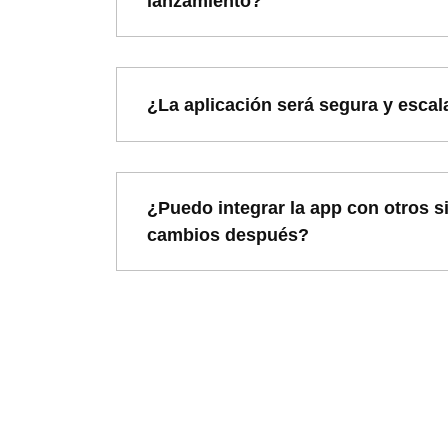
lanzamiento?
¿La aplicación será segura y escal
¿Puedo integrar la app con otros s
cambios después?