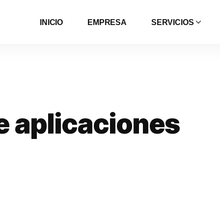
INICIO
EMPRESA
SERVICIOS
e
a
p
l
i
c
a
c
i
o
n
e
s