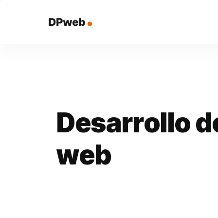
D
e
s
a
r
r
o
l
l
o
d
w
e
b