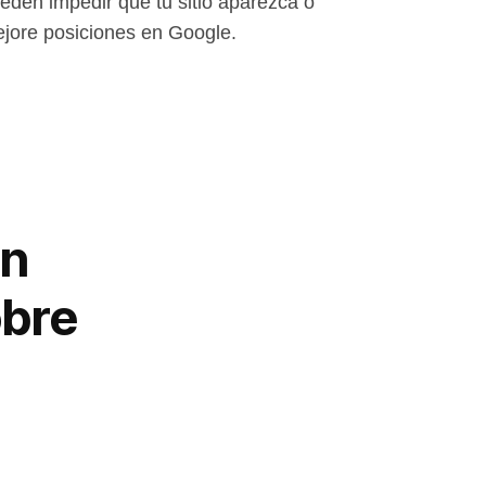
eden impedir que tu sitio aparezca o
jore posiciones en Google.
En
obre