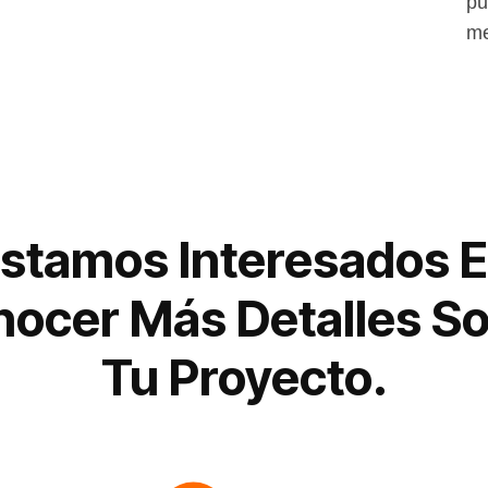
pu
me
stamos Interesados 
ocer Más Detalles S
Tu Proyecto.