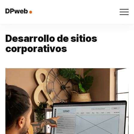
D
e
s
a
r
r
o
l
l
o
d
e
s
i
t
i
o
s
c
o
r
p
o
r
a
t
i
v
o
s