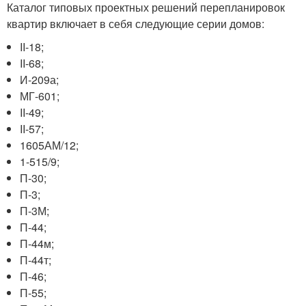
Каталог типовых проектных решений перепланировок
квартир включает в себя следующие серии домов:
II-18;
II-68;
И-209а;
МГ-601;
II-49;
II-57;
1605АМ/12;
1-515/9;
П-30;
П-3;
П-3М;
П-44;
П-44м;
П-44т;
П-46;
П-55;