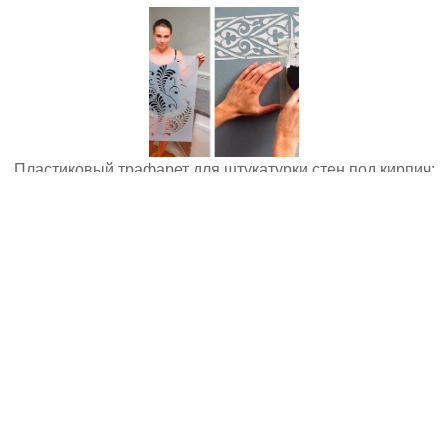
Пластиковый трафарет для штукатурки стен под кирпич:
пошаговая инструкция
Имитация декоративного камня от А до Я: полное
руководство