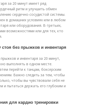
аря за 20 минут имеет ряд
ердечный ритм и улучшить обмен
плению сердечно-сосудистой системы.
нен в домашних условиях или в любом
таря или оборудования. В-третьих,
ыми возможностями или для тех, кто
я.
у стоя без прыжков и инвентаря
 прыжков и инвентаря за 20 минут,
жно выполнять в одном месте.
атем перейти к танцам, боксерским
нениям. Важно следить за тем, чтобы
олько, чтобы вы чувствовали себя не
м и пытаться держать его глубоким и
ния для кардио тренировки