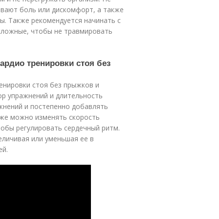
вают боль или дискомфорт, а также
ты. Также рекомендуется начинать с
сложные, чтобы не травмировать
кардио тренировки стоя без
енировки стоя без прыжков и
ор упражнений и длительность
жнений и постепенно добавлять
кже можно изменять скорость
тобы регулировать сердечный ритм.
еличивая или уменьшая ее в
ей.