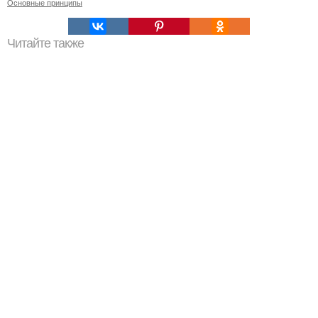
Основные принципы
Читайте также
Технология проливки керамзита цементным молочком.
Применение цементного молочка в строительстве