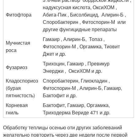
надуксусная кислота, ОксиХОМ ,
Фитофтора
Абига-Пик , Бисолбицид, Алирин-Б ,
Споробактерин , Фитоспорин-М или
другие фунгицидные препараты
Гамаир , Алирин-Б, Топаз ,
Мучнистая
Фитоспорин-М , Оргамика, Тиовит
роса
Джет и др.
Трихоцин, Гамаир , Превикур
Фузариоз
Энерджи , ОксиХОМ и др.
Кладоспориоз
Споробактерин, Глиокладин ,
(бурая
Фитоспорин-М , Алирин-Б, Гамаир,
пятнистость)
Бактофит и др.
Корневая
Бактофит, Гамаир, Оргамика,
гниль
Триходерма Вериде 471 и др.
Обработку теплицы осенью оти других заболеваний
желательно повторить через две недели после первой