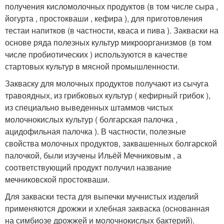
получения кисломолочных продуктов
(в том числе сыра ,
йогурта , простокваши , кефира ), для приготовления
теста
и напитков (в частности, кваса и пива ). Закваски на
основе ряда полезных культур микроорганизмов (в том
числе пробиотических ) используются в качестве
стартовых культур в мясной промышленности
.
Закваску для молочных продуктов получают из сычуга
травоядных, из грибковых культур ( кефирный грибок ),
из специально выведенных штаммов чистых
молочнокислых культур ( болгарская палочка ,
ацидофильная палочка ). В частности, полезные
свойства молочных продуктов, заквашенных болгарской
палочкой, были изучены Ильёй Мечниковым , а
соответствующий продукт получил название
мечниковской простокваши.
Для закваски теста для выпечки мучнистых изделий
применяются дрожжи и хлебная закваска (основанная
на симбиозе дрожжей и молочнокислых бактерий).