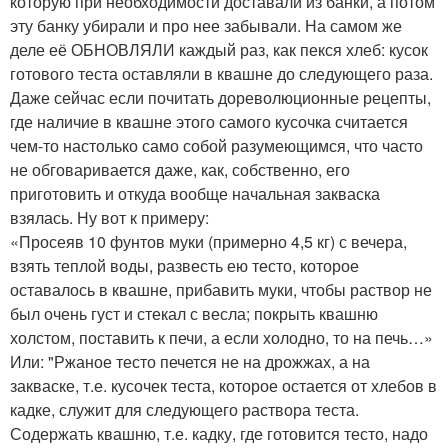
которую при необходимости доставали из банки, а потом
эту банку убирали и про нее забывали. На самом же
деле её ОБНОВЛЯЛИ каждый раз, как пекся хлеб: кусок
готового теста оставляли в квашне до следующего раза.
Даже сейчас если почитать дореволюционные рецепты,
где наличие в квашне этого самого кусочка считается
чем-то настолько само собой разумеющимся, что часто
не обговаривается даже, как, собственно, его
приготовить и откуда вообще начальная закваска
взялась. Ну вот к примеру:
«Просеяв 10 фунтов муки (примерно 4,5 кг) с вечера,
взять теплой воды, развесть ею тесто, которое
оставалось в квашне, прибавить муки, чтобы раствор не
был очень густ и стекал с весла; покрыть квашню
холстом, поставить к печи, а если холодно, то на печь…»
Или: "Ржаное тесто печется не на дрожжах, а на
закваске, т.е. кусочек теста, которое остается от хлебов в
кадке, служит для следующего раствора теста.
Содержать квашню, т.е. кадку, где готовится тесто, надо