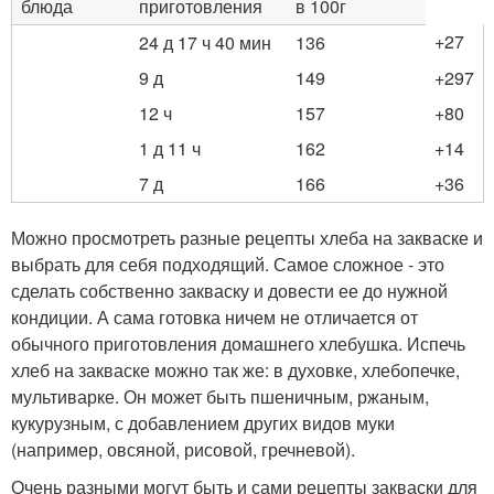
блюда
приготовления
в 100г
+27
24 д 17 ч 40 мин
136
9 д
149
+297
12 ч
157
+80
1 д 11 ч
162
+14
7 д
166
+36
Можно просмотреть разные рецепты хлеба на закваске и
выбрать для себя подходящий. Самое сложное - это
сделать собственно закваску и довести ее до нужной
кондиции. А сама готовка ничем не отличается от
обычного приготовления домашнего хлебушка. Испечь
хлеб на закваске можно так же: в духовке, хлебопечке,
мультиварке. Он может быть пшеничным, ржаным,
кукурузным, с добавлением других видов муки
(например, овсяной, рисовой, гречневой).
Очень разными могут быть и сами рецепты закваски для