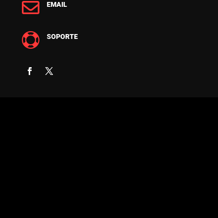

EMAIL

SOPORTE
COPYRIGHT © 2026 FUERZA DIGITAL -
DESARROLLO Y DISEÑO DE PÁGINAS WEB
PROFESIONALES - PROVIDENCIA, SANTIAGO
DE CHILE - TODOS LOS DERECHOS
RESERVADOS.
P Copyright © 2024 Fuerza Digital – Desarrollo
y Diseño de Páginas Web Profesionales –
Providencia, Santiago de Chile – Todos los
derechos reservados. P