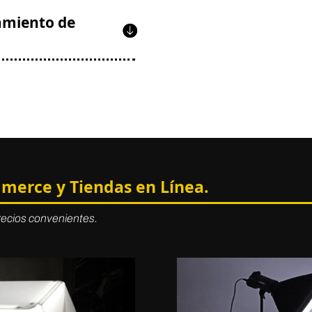
amiento de
merce y Tiendas en Línea.
recios convenientes.