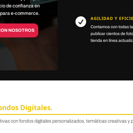
cio de confianza en
a para e-commerce.
AGILIDAD Y EFICI

Contamos con todas la
CON NOSOTROS
publicar cientos de fo
tienda en línea actuali
ondos Digitales.
ivas con fondos digitales personalizados, temáticas creativas 