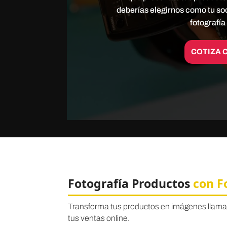
deberías elegirnos como tu so
fotografí
COTIZA 
Fotografía Productos
con F
Transforma tus productos en imágenes llamat
tus ventas online.