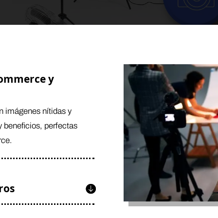
commerce y
n imágenes nítidas y
y beneficios, perfectas
rce.
ros