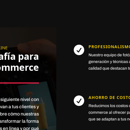
PROFESIONALISM
LINE

afía para
Nuestro equipo de fotóg
generación y técnicas
commerce
calidad que destacan t
AHORRO DE COST

siguiente nivel con
Reducimos los costos d
van a tus clientes y
commerce al ofrecer pa
ubre cómo nuestras
que se adaptan a tus 
ransformar la forma
 en línea y por qué