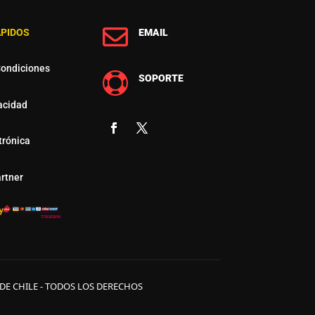

ÁPIDOS
EMAIL
Condiciones

SOPORTE
vacidad
trónica
rtner
 DE CHILE - TODOS LOS DERECHOS