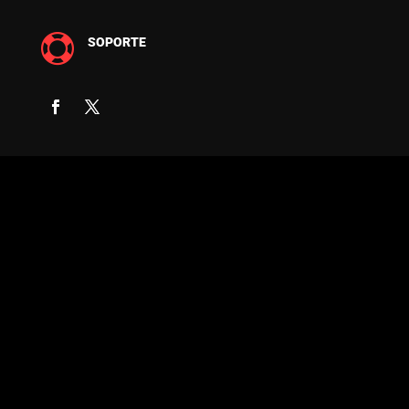

SOPORTE
COPYRIGHT © 2026 FUERZA DIGITAL -
DESARROLLO Y DISEÑO DE PÁGINAS WEB
PROFESIONALES - PROVIDENCIA, SANTIAGO
DE CHILE - TODOS LOS DERECHOS
RESERVADOS.
P Copyright © 2024 Fuerza Digital – Desarrollo
y Diseño de Páginas Web Profesionales –
Providencia, Santiago de Chile – Todos los
derechos reservados. P