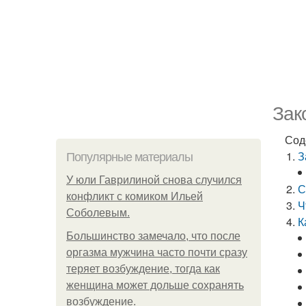
Зак
Сод
З
Популярные материалы
У юли Гаврилиной снова случился
С
конфликт с комиком Ильей
Ч
Соболевым.
К
Большинство замечало, что после
оргазма мужчина часто почти сразу
теряет возбуждение, тогда как
женщина может дольше сохранять
возбуждение.