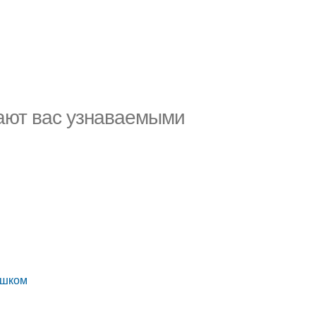
лают вас узнаваемыми
и
в
ешком