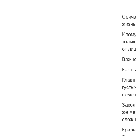
Сейча
жизнь
К том
тольк
от ли
Важно
Как в
Главн
густы
помен
Закол
же ме
сложн
Крабы