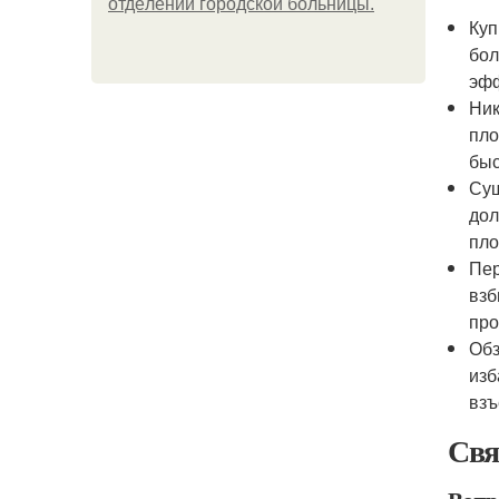
oтдeлeнии гopoдcкoй бoльницы.
Куп
бол
эфф
Ник
пло
быс
Суш
дол
пло
Пер
взб
про
Обз
изб
взъ
Свя