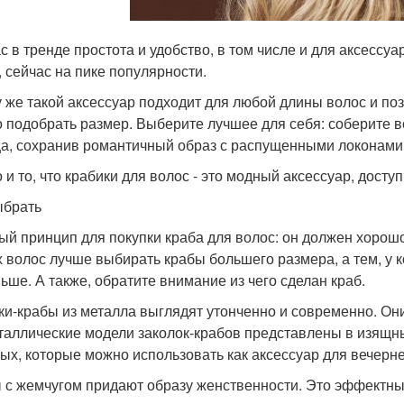
с в тренде простота и удобство, в том числе и для аксессуа
, сейчас на пике популярности.
у же такой аксессуар подходит для любой длины волос и по
о подобрать размер. Выберите лучшее для себя: соберите 
ца, сохранив романтичный образ с распущенными локонами
 и то, что крабики для волос - это модный аксессуар, досту
ыбрать
ый принцип для покупки краба для волос: он должен хорош
х волос лучше выбирать крабы большего размера, а тем, у 
ьше. А также, обратите внимание из чего сделан краб.
ки-крабы из металла выглядят утонченно и современно. Он
таллические модели заколок-крабов представлены в изящны
ых, которые можно использовать как аксессуар для вечерне
 с жемчугом придают образу женственности. Это эффектны