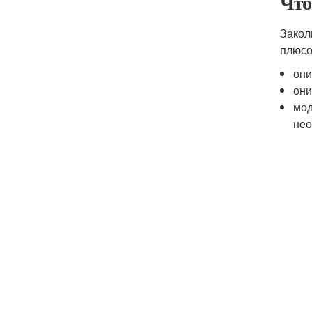
Что
Закол
плюсо
они
они
мод
нео