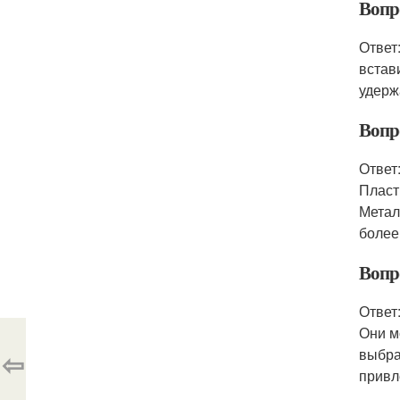
Вопр
Ответ
встав
удерж
Вопр
Ответ
Пласт
Метал
более
Вопр
Ответ
Они м
выбра
⇦
привл