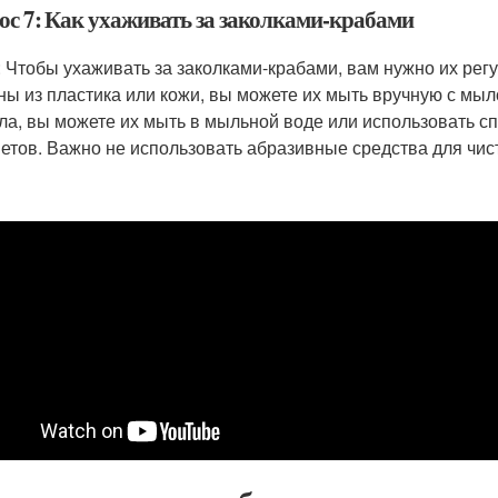
ос 7: Как ухаживать за заколками-крабами
: Чтобы ухаживать за заколками-крабами, вам нужно их регу
ны из пластика или кожи, вы можете их мыть вручную с мыл
ла, вы можете их мыть в мыльной воде или использовать с
етов. Важно не использовать абразивные средства для чист