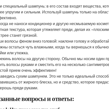
и специальный шампунь: в его состав входят вещества, ко
ее упругим и сильным. Используй шампунь только на облас
ективно.
огда не наноси кондиционер и другую несмываемую космети
тная текстура, которая утяжеляет пряди, делая их «плоским
трее станет грязной.
и волосы феном вниз головой: наклони голову и обработай
жны остаться чуть влажными, когда ты вернешься к обычн
йки или утюжка.
екинь волосы на другую сторону. Обычно мы носим один пр
ить волосы руками и сместить его на несколько сантиметро
стой прием очень эффективен!
аведись сухим шампунем. Это не только идеальный способ 
авившись от жирного блеска, но и средство, которое придас
ерошь пряди руками.
занные вопросы и ответы: