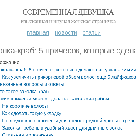
СОВРЕМЕННАЯ ДЕВУШКА
изысканная и жгучая женская страничка
главная
новости
статьи
олка-краб: 5 причесок, которые сде
ержание
аколка-краб: 5 причесок, которые сделают вас узнаваемым
Как увеличить прикорневой объем волос: еще 5 лайфхако
вязанные вопросы и ответы
то такое заколка-краб
акие прически можно сделать с заколкой-крабом
На короткие волосы
Как сделать такую укладку
Повседневные прически для волос средней длины с греб
Заколка гребень и удобный хвост для длинных волос
Стильная молодежная