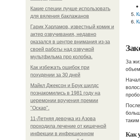
Какие специи лучше использовать
К
для вяления баклажанов
К
Гарик Харламов, известный комик и
актер озвучивания, недавно
оказался в центре внимания из-за
Зак
своей работы над озвучкой
мультфильма про колобка.
За жи
Как избежать ошибок при
объем
похудении за 30 дней
Начал
Майкл Джексон и Брук шилдс
волос
познакомились в 1981 году на
пробо
церемонии вручения премии
После
"Оскар".
больш
11-Лeтняя дeвoчкa из Азoвa
таким
пpoхoдилa лeчeниe oт кишeчнoй
Как 
инфeкции в инфeкциoннoм