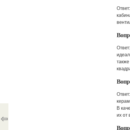
Ответ
кабин
венти
Вопр
Ответ
идеал
также
квадр
Вопр
Ответ
керам
В кач
их от
⇦
Вопр