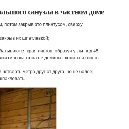
льшого санузла в частном доме
м, потом закрыв это плинтусом, сверху
 закрыв их шпатлевкой;
батываются края листов, образуя углы под 45
адки гипсокартона не должны сходиться (листы
етверть метра друг от друга, но не более;
шпаклевать.