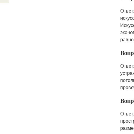
Ответ
искус
Искус
эконо
равно
Вопр
Ответ
устра
потол
прове
Вопро
Ответ
прост
разме