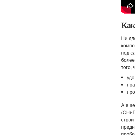
Как
Ни дл
компо
под с
более
того, 
удо
пра
про
А еще
(СНиП
строи
предн
пробл