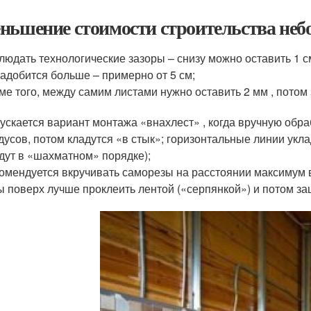
ньшение стоимости строительства небо
людать технологические зазоры – снизу можно оставить 1 с
адобится больше – примерно от 5 см;
ме того, между самим листами нужно оставить 2 мм , потом
ускается вариант монтажа «внахлест» , когда вручную обра
дусов, потом кладутся «в стык»; горизонтальные линии укл
дут в «шахматном» порядке);
омендуется вкручивать саморезы на расстоянии максимум в ч
 поверх лучше проклеить лентой («серпянкой») и потом за