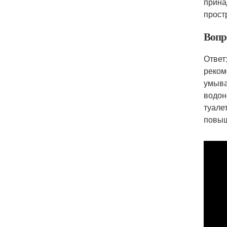
прина
прост
Вопр
Ответ
реком
умыва
водон
туале
повыш