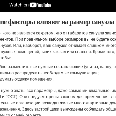
ие факторы влияют на размер санузла 
я кого не является секретом, что от габаритов санузла за
нентов. При правильном выборе размеров вы не будете сож
анузел. Или, наоборот, ваш санузел отнимает слишком мног
 нужных помещений, таких как зал или спальня. Кроме того
чтобы:
бно разместить все нужные составляющие (унитаз, ванну, р
вильно распределить необходимые коммуникации;
думать отделку помещения.
 нужно знать: все параметры, даже самые минимальные, и
 и ГОСТ). Они предусмотрены законом для применения в т
тельные организации возводят жилые многоквартирные до
азначения. Здесь застройщики вынуждены соблюдать обще
ем со сдачей объекта.