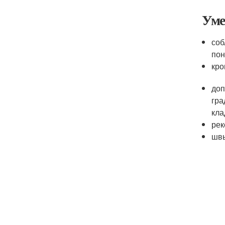
Уме
соб
пон
кро
доп
гра
кла
рек
швы