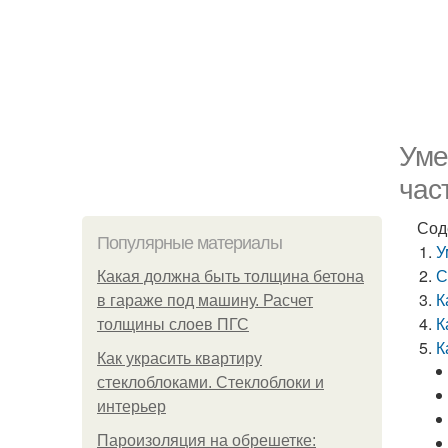
Уме
час
Сод
Популярные материалы
У
С
Какая должна быть толщина бетона
К
в гараже под машину. Расчет
К
толщины слоев ПГС
К
Как украсить квартиру
стеклоблоками. Стеклоблоки и
интерьер
Пароизоляция на обрешетке: