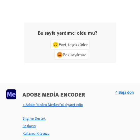
Bu sayfa yardımcı oldu mu?
Evet, teşekkürler
Pek sayılmaz
^ Başa dön
ADOBE MEDIA ENCODER
< Adobe Yardım Merkezi'ni ziyaret edin
Bilgi ve Destek
Başlayın
Kullanıcı Kılavuzu