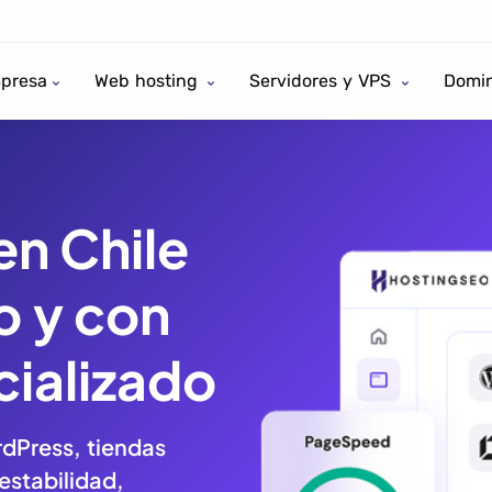
presa
Web hosting
Servidores y VPS
Domin
n Chile
o y con
ializado
dPress, tiendas
estabilidad,