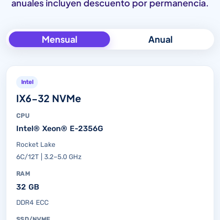
anuales incluyen descuento por permanencia.
Mensual
Anual
Intel
IX6-32 NVMe
CPU
Intel® Xeon® E-2356G
Rocket Lake
6C/12T | 3.2–5.0 GHz
RAM
32 GB
DDR4 ECC
SSD/NVME