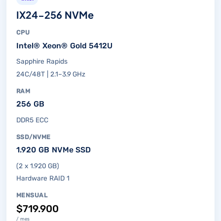
IX24-256 NVMe
CPU
Intel® Xeon® Gold 5412U
Sapphire Rapids
24C/48T | 2.1–3.9 GHz
RAM
256 GB
DDR5 ECC
SSD/NVME
1.920 GB NVMe SSD
(2 x 1.920 GB)
Hardware RAID 1
MENSUAL
$719.900
/ mes