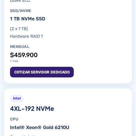
DDR4 ECC
SSD/NVME
1 TB NVMe SSD
(2 x 1 TB)
Hardware RAID 1
MENSUAL
$459.900
/ mes
COTIZAR SERVIDOR DEDICADO
Intel
4XL-192 NVMe
CPU
Intel® Xeon® Gold 6210U