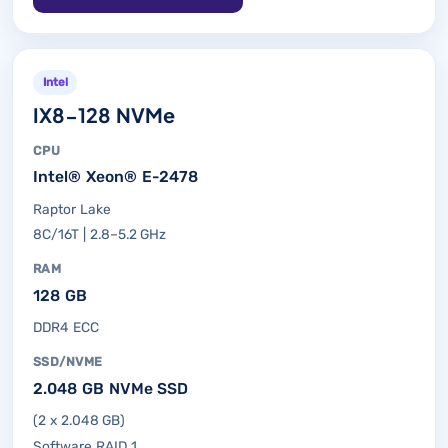
Intel
IX8-128 NVMe
CPU
Intel® Xeon® E-2478
Raptor Lake
8C/16T | 2.8–5.2 GHz
RAM
128 GB
DDR4 ECC
SSD/NVME
2.048 GB NVMe SSD
(2 x 2.048 GB)
Software RAID 1