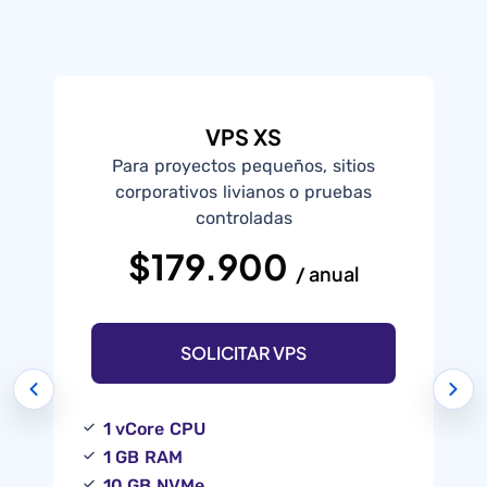
VPS XS
Para proyectos pequeños, sitios
I
corporativos livianos o pruebas
controladas
$179.900
/ anual
SOLICITAR VPS
1 vCore CPU
1 GB RAM
10 GB NVMe