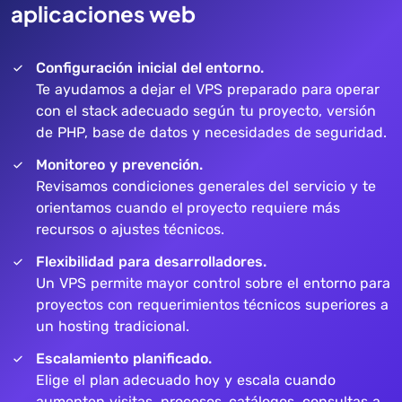
aplicaciones web
Configuración inicial del entorno.
Te ayudamos a dejar el VPS preparado para operar
con el stack adecuado según tu proyecto, versión
de PHP, base de datos y necesidades de seguridad.
Monitoreo y prevención.
Revisamos condiciones generales del servicio y te
orientamos cuando el proyecto requiere más
recursos o ajustes técnicos.
Flexibilidad para desarrolladores.
Un VPS permite mayor control sobre el entorno para
proyectos con requerimientos técnicos superiores a
un hosting tradicional.
Escalamiento planificado.
Elige el plan adecuado hoy y escala cuando
aumenten visitas, procesos, catálogos, consultas a