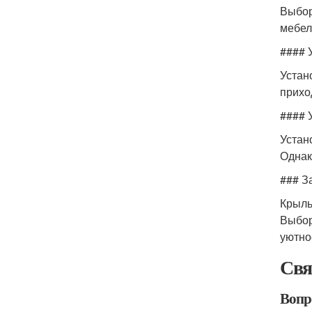
Выбор
мебел
#### 
Устан
прихо
#### 
Устан
Однак
### З
Крыль
Выбор
уютно
Свя
Вопр