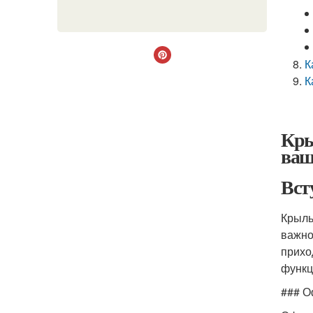
К
К
Кры
ваш
Вст
Крыль
важно
прихо
функц
### О