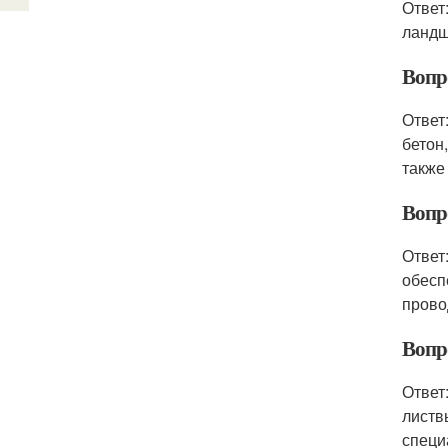
Ответ
ландш
Вопр
Ответ
бетон
также
Вопро
Ответ
обесп
прово
Вопр
Ответ
листв
специ