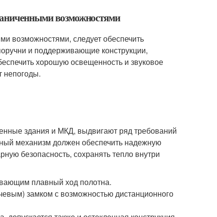
граниченными возможностями
ыми возможностями, следует обеспечить
 поручни и поддерживающие конструкции,
беспечить хорошую освещенность и звуковое
т непогоды.
нные здания и МКД, выдвигают ряд требований
анный механизм должен обеспечить надежную
рную безопасность, сохранять тепло внутри
ивающим плавный ход полотна.
чевым) замком с возможностью дистанционного
, допускается также и остекленная конструкция.