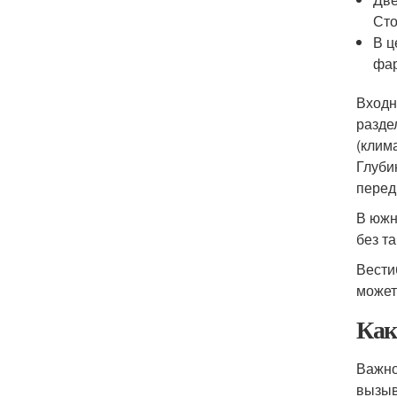
Сто
В ц
фар
Входн
разде
(клим
Глуби
перед
В южн
без т
Вести
может
Как
Важно
вызыв