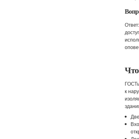
Вопр
Ответ
досту
испол
опове
Что
ГОСТы
к нар
изоля
здани
Две
Вхо
отк
Две