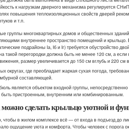
йкость к нагрузкам дверного механизма регулируется СНиП I
елях повышения теплоизоляционных свойств дверей реко
туков и т.п.
ые группы многоквартирных домов и общественных зданий
ляющими внутреннее пространство помещений и крыльцо. 
атические подрайоны Iа, Iб и Iг) требуется обустройство дв
на такой перегородки должна быть не менее 120 см, а есл
вижения, размер увеличивается до 150 см вглубь и 220 см 
ых округах, где преобладает жаркая сухая погода, требова
амбурной составляющей.
бюль является объектом входной группы, непосредственн
 быть пристроенным, внутренним или комбинированным.
 можно сделать крыльцо уютной и фун
, чтобы в жилом комплексе всё — от входа в подъезд до ли
ало ощущение уюта и комфорта. Чтобы человек с порога о