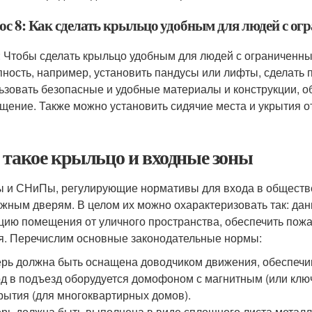
ос 8: Как сделать крыльцо удобным для людей с о
: Чтобы сделать крыльцо удобным для людей с ограниченн
пность, например, установить пандусы или лифты, сделать
ьзовать безопасные и удобные материалы и конструкции, о
щение. Также можно установить сидячие места и укрытия о
 такое крыльцо и входные зоны
 и СНиПы, регулирующие нормативы для входа в обществе
ужным дверям. В целом их можно охарактеризовать так: д
цию помещения от уличного пространства, обеспечить пожа
я. Перечислим основные законодательные нормы:
рь должна быть оснащена доводчиком движения, обеспеч
д в подъезд оборудуется домофоном с магнитным (или клю
рытия (для многоквартирных домов).
рь должна быть выполнена в виде сплошного листа металла