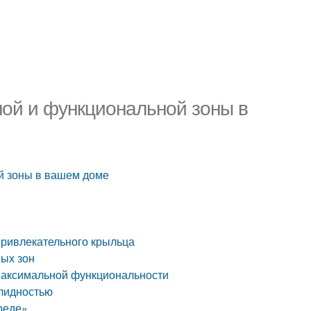
ной и функциональной зоны в
й зоны в вашем доме
привлекательного крыльца
ных зон
 максимальной функциональности
алидностью
реде»