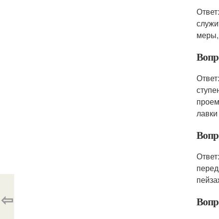
Ответ
служи
меры,
Вопр
Ответ
ступе
проем
лавки
Вопр
Ответ
перед
пейза
⇦
Вопр