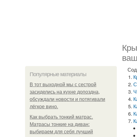
Кры
ваш
Сод
Популярные материалы
К
С
В тот выходной мы с сестрой
Ч
засиделись на кухне допоздна,
К
обсуждали новости и потягивали
К
лёгкое вино.
К
Как выбрать тонкий матрас.
К
Матрасы тонкие на диван:
выбираем для себя лучший