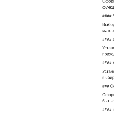
Оформ
функц
#### 
Выбор
матер
#### 
Устан
прихо
#### 
Устан
выбир
### О
Оформ
быть 
#### 