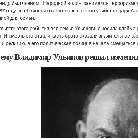
андр был членом «Народной воли», занимался терроризмо
887 году по обвинению в заговоре с целью убийства царя Ал
дией для семьи.
ультате этого события вся семья Ульяновых носила клейм
и. И смерть его отца, и казнь брата оказали значительное в
а и религию, а его политическая позиция начала смещаться
ему Владимир Ульянов решил изменит