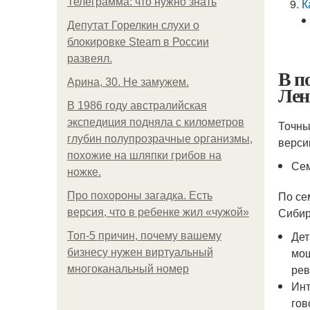
Телеграмма: что нужно знать
К
Депутат Горелкин слухи о
блокировке Steam в России
развеял.
В п
Арина, 30. Не замужем.
Лен
В 1986 году австралийская
экспедиция подняла с километров
Точны
глубин полупрозрачные организмы,
верси
похожие на шляпки грибов на
Сем
ножке.
По се
Про похороны загадка. Есть
Сибир
версия, что в ребенке жил «чужой»
Дет
Топ-5 причин, почему вашему
мощ
бизнесу нужен виртуальный
рев
многоканальный номер
Инт
гов