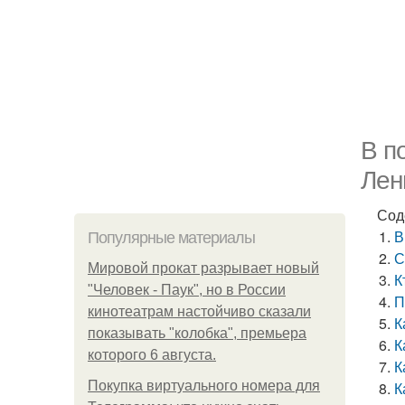
В п
Лен
Сод
В
Популярные материалы
С
Мировой прокат разрывает новый
К
"Человек - Паук", но в России
П
кинотеатрам настойчиво сказали
К
показывать "колобка", премьера
К
которого 6 августа.
К
Покупка виртуального номера для
К