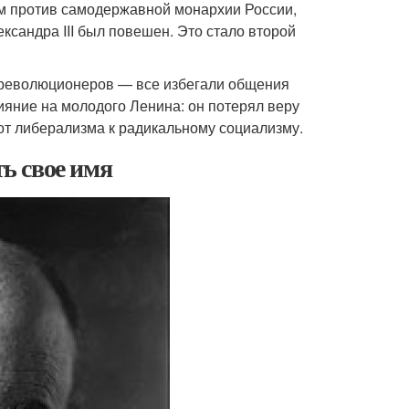
м против самодержавной монархии России,
ександра III был повешен. Это стало второй
о революционеров — все избегали общения
лияние на молодого Ленина: он потерял веру
 от либерализма к радикальному социализму.
ь свое имя