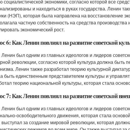
ю социалистической экономики, согласно которой все сред
нализированы и находиться в руках государства. Ленин та
ики (НЭП), которая была направлена на восстановление э
олагала частную собственность на средства производства и
лировать экономический рост.
ос 6: Как Ленин повлиял на развитие советской кул
: Ленин был одним из главных идеологов и лидеров советск
урной революции, согласно которой культура должна быть п
низма. Ленин также разработал теорию культурной диктату
а быть единственным представителем культуры и управлять
ботал теорию национальной культуры, которая стала осново
ос 7: Как Ленин повлиял на развитие советской вн
: Ленин был одним из главных идеологов и лидеров советс
нально-освободительного движения, которая стала основой
 выступал за создание мировой революции, которая должн
нистических режимов во всем мире. Он также выступал за с