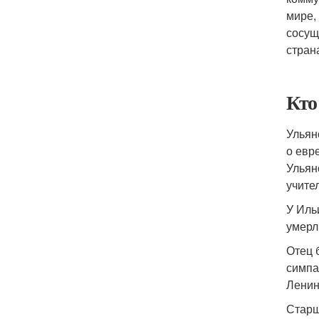
мире,
сосущ
стран
Кто
Ульян
о евр
Ульян
учите
У Иль
умерл
Отец 
симпа
Ленин
Старш