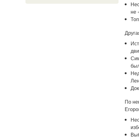
Нес
не 
Топ
Друга
Ист
дви
Сим
был
Нед
Лен
Док
По не
Егоро
Нео
изб
Выб