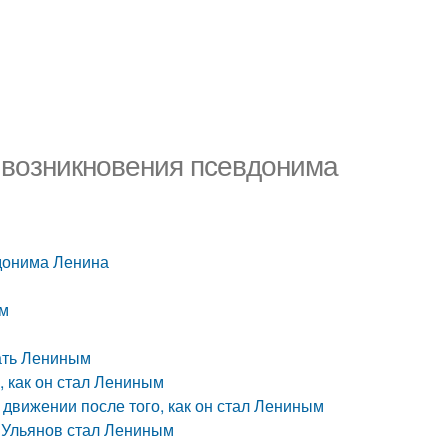
я возникновения псевдонима
вдонима Ленина
ым
ать Лениным
, как он стал Лениным
движении после того, как он стал Лениным
 Ульянов стал Лениным