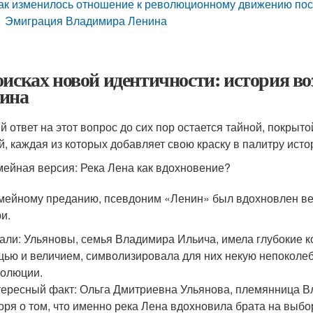
ак изменилось отношение к революционному движению посл
Эмиграция Владимира Ленина
оисках новой идентичности: история в
ина
й ответ на этот вопрос до сих пор остается тайной, покры
й, каждая из которых добавляет свою краску в палитру исто
ейная версия: Река Лена как вдохновение?
мейному преданию, псевдоним «Ленин» был вдохновлен ве
и.
али: Ульяновы, семья Владимира Ильича, имела глубокие ко
ью и величием, символизировала для них некую непоколеб
олюции.
ересный факт: Ольга Дмитриевна Ульянова, племянница В
оря о том, что именно река Лена вдохновила брата на выб