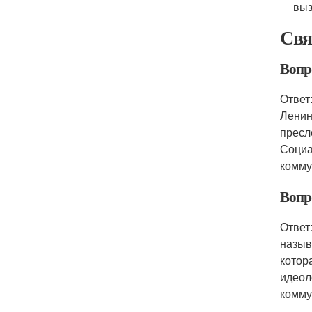
выз
Свя
Вопр
Ответ
Ленин
пресл
Социа
комму
Вопр
Ответ
назыв
котор
идеол
комму