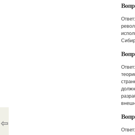
Вопр
Ответ
револ
испол
Сибир
Вопр
Ответ
теори
стран
должн
разра
внешн
Вопр
⇦
Ответ