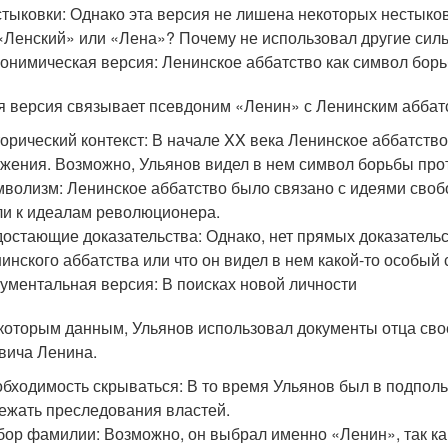
тыковки: Однако эта версия не лишена некоторых нестыко
«Ленский» или «Лена»? Почему не использовал другие сил
онимическая версия: Ленинское аббатство как символ бор
я версия связывает псевдоним «Ленин» с Ленинским аббат
орический контекст: В начале XX века Ленинское аббатст
жения. Возможно, Ульянов видел в нем символ борьбы прот
волизм: Ленинское аббатство было связано с идеями свобо
и к идеалам революционера.
остающие доказательства: Однако, нет прямых доказательст
инского аббатства или что он видел в нем какой-то особый 
ументальная версия: В поисках новой личности
которым данным, Ульянов использовал документы отца сво
вича Ленина.
бходимость скрываться: В то время Ульянов был в подполь
ежать преследования властей.
ор фамилии: Возможно, он выбрал именно «Ленин», так ка