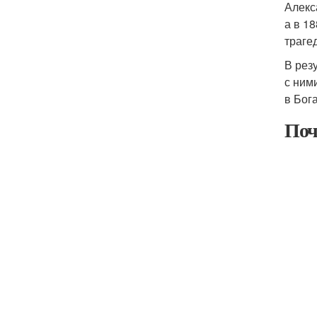
Алекс
а в 1
траге
В рез
с ним
в Бог
Поч