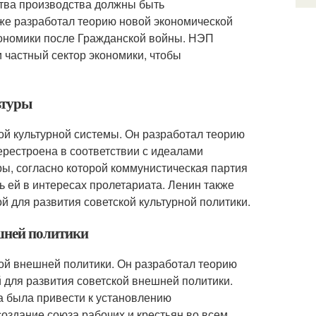
ства производства должны быть
кже разработал теорию новой экономической
кономики после Гражданской войны. НЭП
 частный сектор экономики, чтобы
ьтуры
ой культурной системы. Он разработал теорию
ерестроена в соответствии с идеалами
ры, согласно которой коммунистическая партия
 ей в интересах пролетариата. Ленин также
й для развития советской культурной политики.
ешней политики
кой внешней политики. Он разработал теорию
 для развития советской внешней политики.
а была привести к установлению
оздание союза рабочих и крестьян во всем