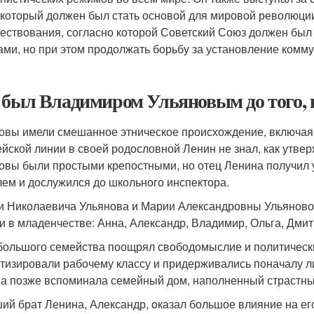
 который должен был стать основой для мировой революци
ествования, согласно которой Советский Союз должен был
ами, но при этом продолжать борьбу за установление комм
 был Владимиром Ульяновым до того, 
овы имели смешанное этническое происхождение, включая 
ейской линии в своей родословной Ленин не знал, как утвер
овы были простыми крепостными, но отец Ленина получил 
лем и дослужился до школьного инспектора.
и Николаевича Ульянова и Марии Александровны Ульяновой 
и в младенчестве: Анна, Александр, Владимир, Ольга, Дмит
большого семейства поощрял свободомыслие и политическ
тизировали рабочему классу и придерживались поначалу л
а позже вспоминала семейный дом, наполненный страстным
ий брат Ленина, Александр, оказал большое влияние на ег