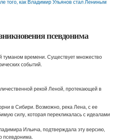
е того, как Владимир Ульянов стал Лениным
озникновения псевдонима
той туманом времени. Существует множество
рических событий.
личественной рекой Леной, протекающей в
рни в Сибири. Возможно, река Лена, с ее
имую силу, которая перекликалась с идеалами
ладимира Ильича, подтверждала эту версию,
ор псевдонима.