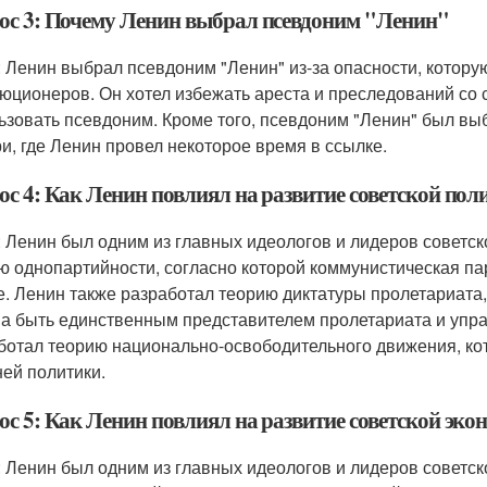
ос 3: Почему Ленин выбрал псевдоним "Ленин"
: Ленин выбрал псевдоним "Ленин" из-за опасности, котору
юционеров. Он хотел избежать ареста и преследований со 
ьзовать псевдоним. Кроме того, псевдоним "Ленин" был выбр
и, где Ленин провел некоторое время в ссылке.
ос 4: Как Ленин повлиял на развитие советской пол
: Ленин был одним из главных идеологов и лидеров советс
ю однопартийности, согласно которой коммунистическая па
е. Ленин также разработал теорию диктатуры пролетариата,
а быть единственным представителем пролетариата и управ
ботал теорию национально-освободительного движения, кот
ей политики.
ос 5: Как Ленин повлиял на развитие советской эк
: Ленин был одним из главных идеологов и лидеров советс