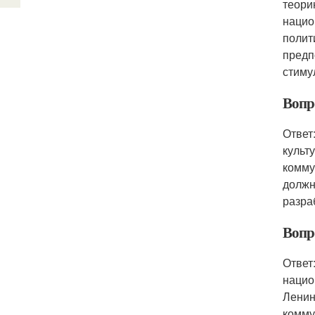
теори
нацио
полит
предп
стиму
Вопр
Ответ
культ
комму
должн
разра
Вопр
Ответ
нацио
Ленин
комму