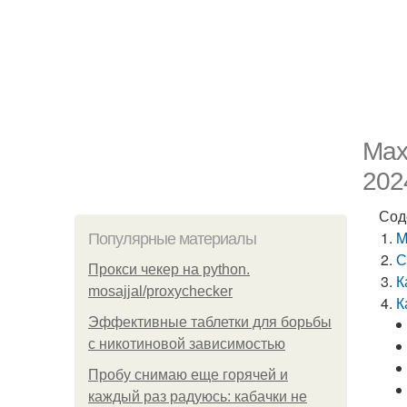
Maxi
202
Сод
M
Популярные материалы
С
Прокси чекер на python.
К
mosajjal/proxychecker
К
Эффективные таблетки для борьбы
с никотиновой зависимостью
Пробу снимаю еще горячей и
каждый раз радуюсь: кабачки не