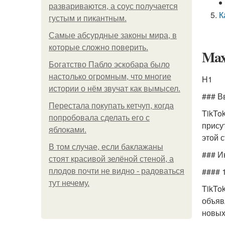
развариваются, а соус получается
К
густым и пикантным.
Самые абсурдные законы мира, в
которые сложно поверить.
Maxi
Богатство Пабло эскобара было
настолько огромным, что многие
H1
истории о нём звучат как вымысел.
### В
Перестала покупать кетчуп, когда
TikTo
попробовала сделать его с
прису
яблоками.
этой 
В том случае, если баклажаны
### И
стоят красивой зелёной стеной, а
#### 1
плодов почти не видно - радоваться
тут нечему.
TikTo
объяв
новых