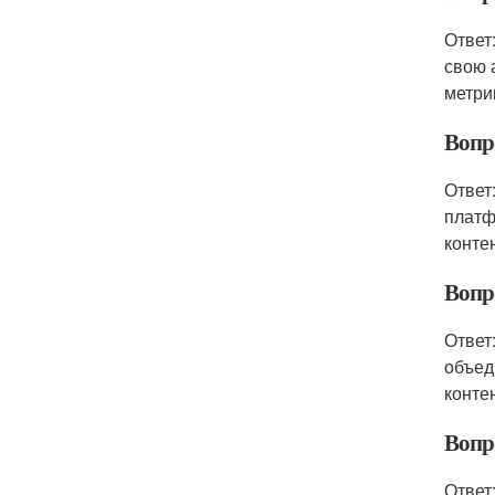
Ответ
свою 
метри
Вопро
Ответ
платф
конте
Вопро
Ответ
объед
конте
Вопро
Ответ