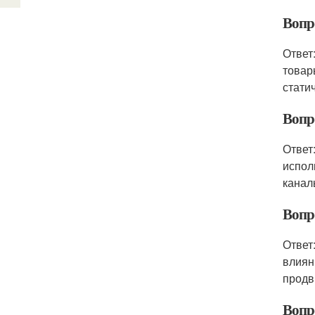
Вопро
Ответ
товар
стати
Вопро
Ответ
испол
канал
Вопро
Ответ
влиян
продв
Вопро