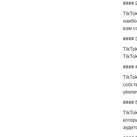
#### 2
TikTo
наибо
вам с
#### 3
TikTo
TikTo
#### 
TikTo
собст
увели
#### 5
TikTok
котор
аудит