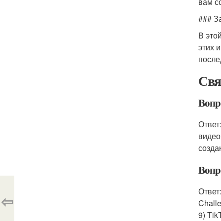
вам с
### З
В это
этих 
после
Свя
Вопро
Ответ
видео
созда
Вопро
Ответ:
⇦
Challe
9) Tik