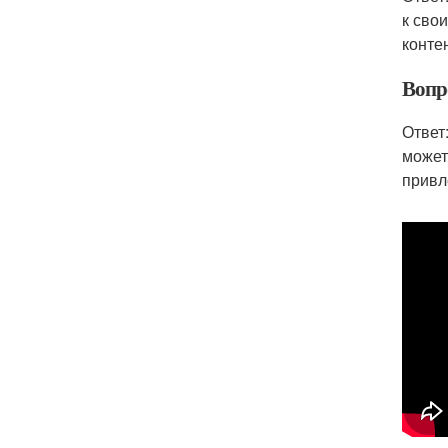
к сво
конте
Вопро
Ответ
может
привл