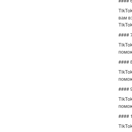
#### 6
TikTo
вам в
TikTok
#### 7
TikTo
помож
#### 8
TikTo
помож
#### 
TikTo
помож
#### 
TikTo