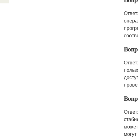
Ответ
опера
прогр
соотв
Вопро
Ответ
польз
досту
прове
Вопр
Ответ
стаби
может
могут