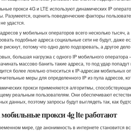
ьные прокси 4G и LTE используют динамических IP операто
ы. Разумеется, оценить поведенческие факторы пользователя
 не удастся.
-адресов у мобильных операторов всего несколько тысяч, 
ровать подобные адреса социальные сети не будут, даже ес
не рискнут, потому что одно дело подозревать, а другое дел
рвых, большая нагрузка с одного IP мобильного оператора –
начинать массово банить такие адреса, то под удар попадут
дится более лояльно относиться к IP-адресам мобильных о
ичительные меры для определенного IP из пула адресов, к
амических прокси применяются алгоритмы, способствующи
щему реальным пользователям. Они обеспечивают естеств
ных данных, поэтому запросы будут выглядеть так, как будто
 мобильные прокси 4g lte работают
ременном мире, где анонимность в интернете становится вс