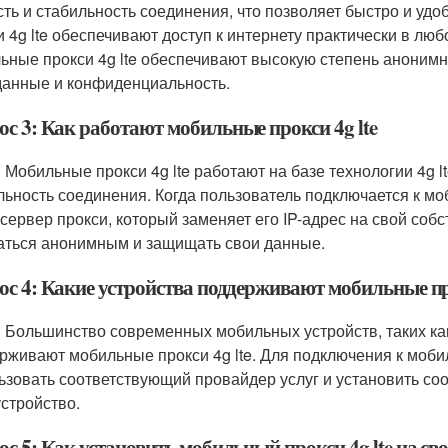
сть и стабильность соединения, что позволяет быстро и удо
и 4g lte обеспечивают доступ к интернету практически в любо
ьные прокси 4g lte обеспечивают высокую степень анонимн
данные и конфиденциальность.
с 3: Как работают мобильные прокси 4g lte
: Мобильные прокси 4g lte работают на базе технологии 4g l
льность соединения. Когда пользователь подключается к моб
 сервер прокси, который заменяет его IP-адрес на свой соб
аться анонимным и защищать свои данные.
ос 4: Какие устройства поддерживают мобильные про
: Большинство современных мобильных устройств, таких ка
рживают мобильные прокси 4g lte. Для подключения к мобил
ьзовать соответствующий провайдер услуг и установить с
устройство.
с 5: Как установить мобильный прокси 4g lte на сво