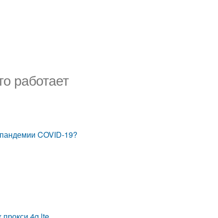
это работает
р пандемии COVID-19?
прокси 4g lte