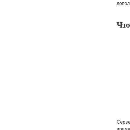
допол
Что
Серве
время