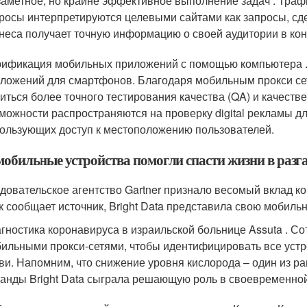
аметное, но крайне эффективное выполнение задач . Траф
росы интерпретируются целевыми сайтами как запросы, с
неса получает точную информацию о своей аудитории в кон
ификация мобильных приложений с помощью компьютера .
ложений для смартфонов. Благодаря мобильным прокси сет
иться более точного тестирования качества (QA) и качеств
можности распространяются на проверку digital рекламы д
ользующих доступ к местоположению пользователей.
мобильные устройства помогли спасти жизни в раз
довательское агентство Gartner признало весомый вклад ко
ак сообщает источник, Bright Data представила свою мобиль
гностика коронавируса в израильской больнице Assuta . С
ильными прокси-сетями, чтобы идентифицировать все устр
ви. Напомним, что снижение уровня кислорода – один из р
анды Bright Data сыграла решающую роль в своевременно