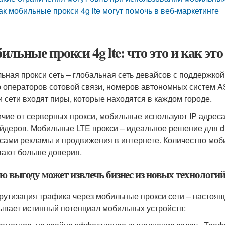
ак мобильные прокси 4g lte могут помочь в веб-маркетинге
ильные прокси 4g lte: что это и как это
ьная прокси сеть – глобальная сеть девайсов с поддержко
 операторов сотовой связи, номеров автономных систем AS
и сети входят пиры, которые находятся в каждом городе.
ичие от серверных прокси, мобильные используют IP адреса
йдеров. Мобильные LTE прокси – идеальное решение для di
сами рекламы и продвижения в интернете. Количество моби
ают больше доверия.
ю выгоду может извлечь бизнес из новых технологи
утизация трафика через мобильные прокси сети – настоящ
ывает истинный потенциал мобильных устройств: