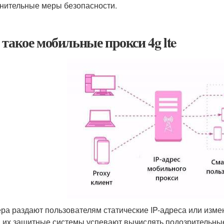
нительные меры безопасности.
 такое мобильные прокси 4g lte
ра раздают пользователям статические IP-адреса или измен
 их защитные системы успевают вычислять подозрительные