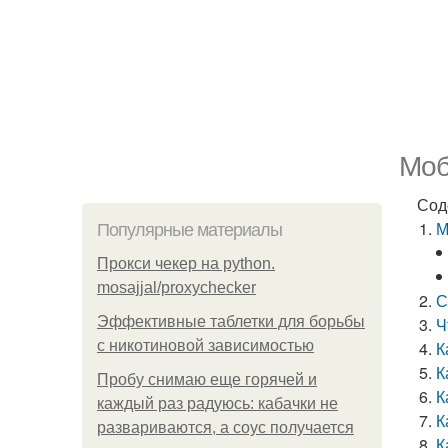
Моб
Сод
М
Популярные материалы
Прокси чекер на python.
mosajjal/proxychecker
С
Эффективные таблетки для борьбы
Ч
с никотиновой зависимостью
К
К
Пробу снимаю еще горячей и
К
каждый раз радуюсь: кабачки не
К
развариваются, а соус получается
К