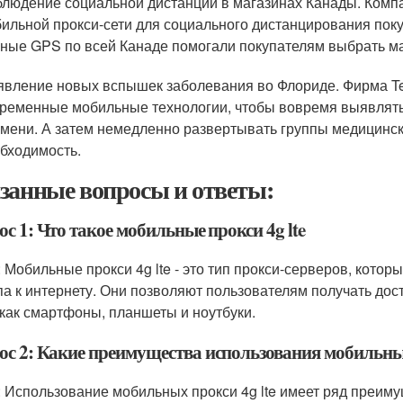
людение социальной дистанции в магазинах Канады. Комп
ильной прокси-сети для социального дистанцирования пок
ные GPS по всей Канаде помогали покупателям выбрать м
вление новых вспышек заболевания во Флориде. Фирма Te
ременные мобильные технологии, чтобы вовремя выявлят
мени. А затем немедленно развертывать группы медицинск
бходимость.
занные вопросы и ответы:
с 1: Что такое мобильные прокси 4g lte
: Мобильные прокси 4g lte - это тип прокси-серверов, котор
па к интернету. Они позволяют пользователям получать дост
 как смартфоны, планшеты и ноутбуки.
ос 2: Какие преимущества использования мобильных
: Использование мобильных прокси 4g lte имеет ряд преим