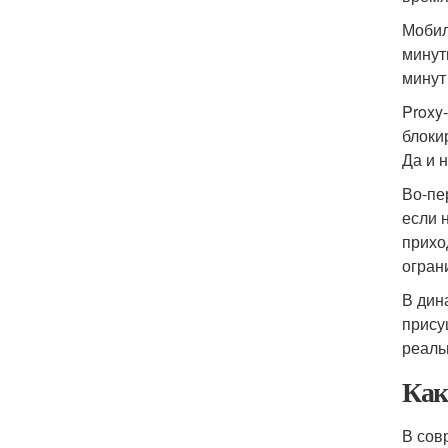
Мобил
минут
минут
Proxy
блоки
Да и 
Во-пе
если 
прихо
огран
В дин
прису
реаль
Как
В сов