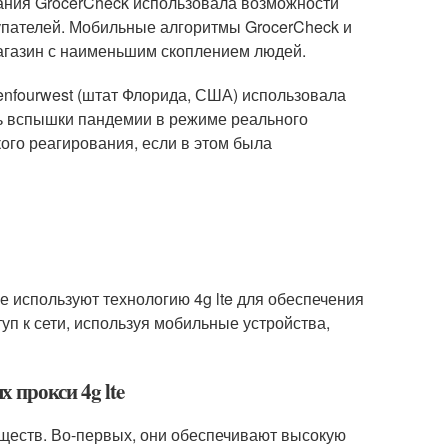
ания GrocerCheck использовала возможности
упателей. Мобильные алгоритмы GrocerCheck и
агазин с наименьшим скоплением людей.
nfourwest (штат Флорида, США) использовала
ь вспышки пандемии в режиме реального
ого реагирования, если в этом была
ые используют технологию 4g lte для обеспечения
уп к сети, используя мобильные устройства,
 прокси 4g lte
уществ. Во-первых, они обеспечивают высокую