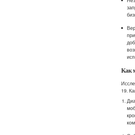
Нез
зап
биз
Вер
при
доб
воз
исп
Как 
Иссле
19. К
Диа
моб
кро
ком