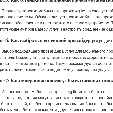
: Процесс установки мобильного прокси 4g lte на своё устро
ционной системы. Обычно, для установки мобильного прокс
аммное обеспечение и настроить его на своём устройстве. 
етствующему провайдеру услуг и настроить соединение с мо
с 6: Как выбрать подходящий провайдер услуг для 
: Выбор подходящего провайдера услуг для мобильного прок
ователя. Важно учитывать такие факторы, как скорость и ст
пность в конкретном регионе. Также, рекомендуется обрати
рить наличие технической поддержки у провайдера услуг.
ос 7: Какие ограничения могут быть связаны с испо
: Использование мобильных прокси 4g lte может быть связан
льность соединения могут зависеть от конкретного провайде
 быть высокой, особенно при использовании большого объем
 быть менее безопасными, чем другие типы прокси-серверо