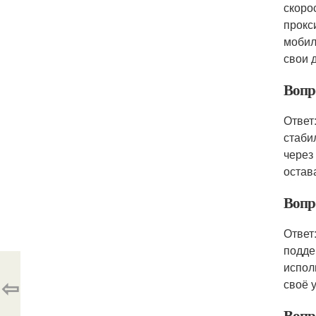
скоро
прокс
мобил
свои 
Вопро
Ответ
стаби
через
остав
Вопр
Ответ
подде
испол
⇦
своё 
Вопро