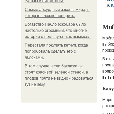
густым и пикантным.
К
Самые абсурдные законы мира, в
которые сложно поверить.
Моб
Богатство Пабло эскобара было
настолько огромным, что многие
истории о нём звучат как вымысел.
Мобил
выбор
Перестала покупать кетчуп, когда
прокс
попробовала сделать его с
яблоками.
В отл
прова
В том случае, если баклажаны
вопро
стоят красивой зелёной стеной, а
вызыв
плодов почти не видно - радоваться
тут нечему.
Каку
Маршр
раскр