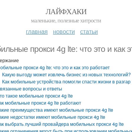
ЛАЙФХАКИ
маленькие, полезные хитрости
главная
новости
статьи
ильные прокси 4g lte: что это и как 
ержание
обильные прокси 4g lte: что это и как это работает
Какую выгоду может извлечь бизнес из новых технологий?
Как мобильные устройства помогли спасти жизни в разга
вязанные вопросы и ответы
то такое мобильные прокси 4g lte
ак мобильные прокси 4g lte работают
акие преимущества имеют мобильные прокси 4g lte
акие недостатки имеют мобильные прокси 4g lte
ак выбрать лучший провайдера мобильных прокси 4g lte
акие ограничения могут быть при использовании мобильных 