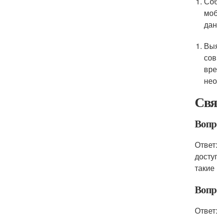
Соб
моб
дан
Выя
сов
вре
нео
Свя
Вопро
Ответ
досту
такие
Вопр
Ответ