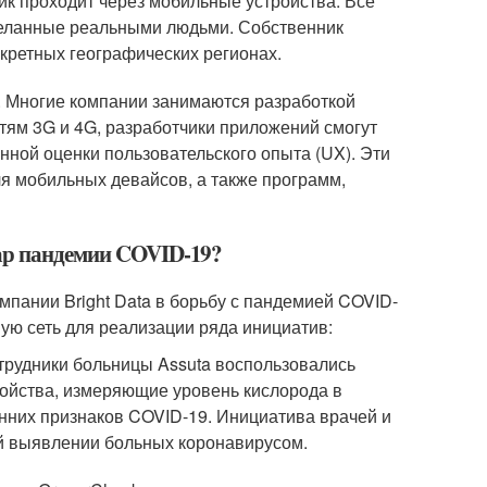
ик проходит через мобильные устройства. Все
деланные реальными людьми. Собственник
кретных географических регионах.
 Многие компании занимаются разработкой
ям 3G и 4G, разработчики приложений смогут
енной оценки пользовательского опыта (UX). Эти
ля мобильных девайсов, а также программ,
гар пандемии COVID-19?
мпании Bright Data в борьбу с пандемией COVID-
ную сеть для реализации ряда инициатив:
отрудники больницы Assuta воспользовались
ойства, измеряющие уровень кислорода в
анних признаков COVID-19. Инициатива врачей и
й выявлении больных коронавирусом.