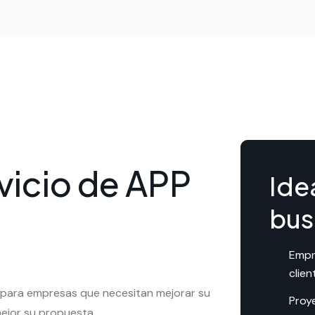
rvicio de APP
Ide
bus
Empr
clien
 para empresas que necesitan mejorar su
Proy
ejor su propuesta.