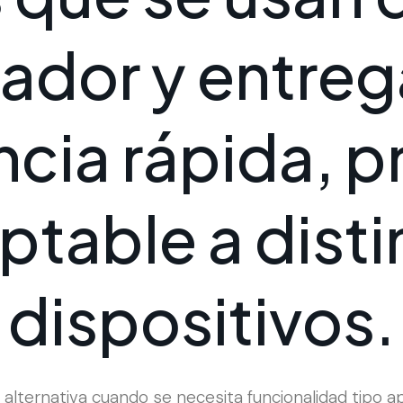
a
d
o
r
y
e
n
t
r
e
g
n
c
i
a
r
á
p
i
d
a
,
p
p
t
a
b
l
e
a
d
i
s
t
i
d
i
s
p
o
s
i
t
i
v
o
s
.
lternativa cuando se necesita funcionalidad tipo app