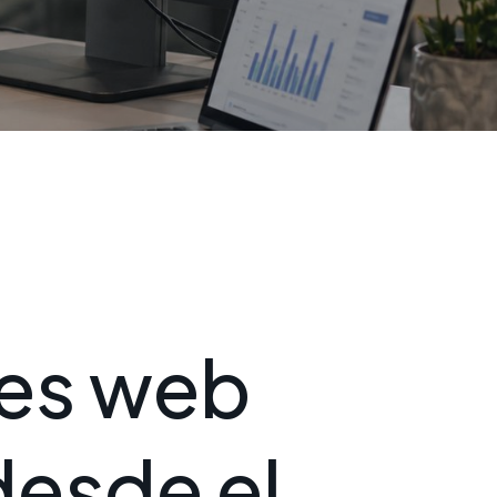
e
s
w
e
b
d
e
s
d
e
e
l