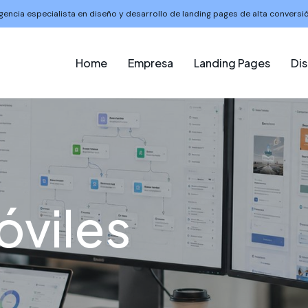
gencia especialista en diseño y desarrollo de landing pages de alta conversió
Home
Empresa
Landing Pages
Di
viles