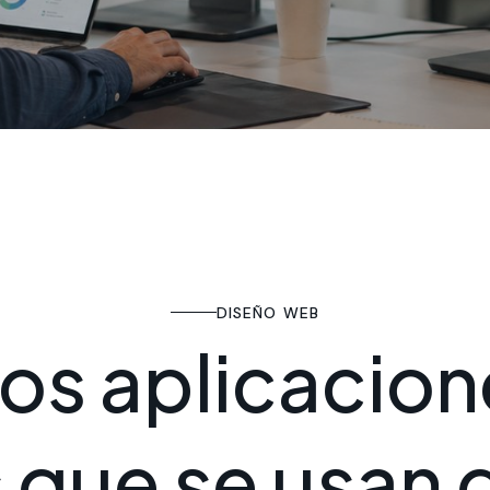
DISEÑO WEB
o
s
a
p
l
i
c
a
c
i
o
n
s
q
u
e
s
e
u
s
a
n