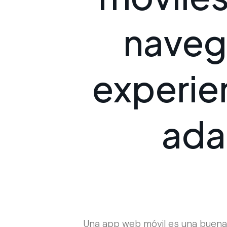
n
a
v
e
g
e
x
p
e
r
i
e
a
d
a
Una app web móvil es una buena a