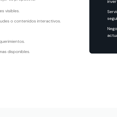
inver
s visibles.
Servi
segu
itudes o contenidos interactivos.
Nego
actua
querimientos.
mas disponibles.