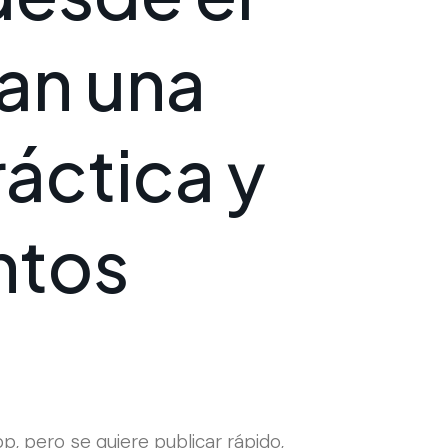
a
n
u
n
a
r
á
c
t
i
c
a
y
n
t
o
s
, pero se quiere publicar rápido,