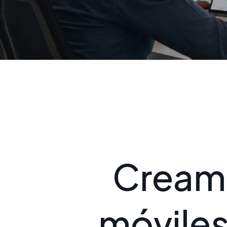
C
r
e
a
m
m
ó
v
i
l
e