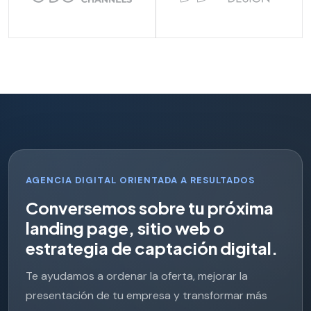
AGENCIA DIGITAL ORIENTADA A RESULTADOS
C
o
n
v
e
r
s
e
m
o
s
s
o
b
r
e
t
u
p
r
ó
x
i
m
a
l
a
n
d
i
n
g
p
a
g
e
,
s
i
t
i
o
w
e
b
o
e
s
t
r
a
t
e
g
i
a
d
e
c
a
p
t
a
c
i
ó
n
d
i
g
i
t
a
l
.
Te ayudamos a ordenar la oferta, mejorar la
presentación de tu empresa y transformar más