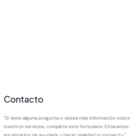
C
o
n
t
a
c
t
o
"Si tiene alguna pregunta o desea más información sobre
nuestros servicios, complete este formulario. Estaremos
encantados de ayudarle y hacer realidad su proyecto."