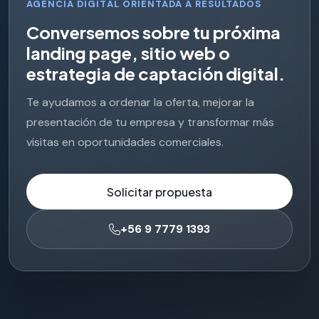
AGENCIA DIGITAL ORIENTADA A RESULTADOS
C
o
n
v
e
r
s
e
m
o
s
s
o
b
r
e
t
u
p
r
ó
x
i
m
a
l
a
n
d
i
n
g
p
a
g
e
,
s
i
t
i
o
w
e
b
o
e
s
t
r
a
t
e
g
i
a
d
e
c
a
p
t
a
c
i
ó
n
d
i
g
i
t
a
l
.
Te ayudamos a ordenar la oferta, mejorar la
presentación de tu empresa y transformar más
visitas en oportunidades comerciales.
Solicitar propuesta
+56 9 7779 1393