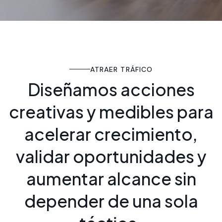
ATRAER TRÁFICO
D
i
s
e
ñ
a
m
o
s
a
c
c
i
o
n
e
s
c
r
e
a
t
i
v
a
s
y
m
e
d
i
b
l
e
s
p
a
r
a
a
c
e
l
e
r
a
r
c
r
e
c
i
m
i
e
n
t
o
,
v
a
l
i
d
a
r
o
p
o
r
t
u
n
i
d
a
d
e
s
y
a
u
m
e
n
t
a
r
a
l
c
a
n
c
e
s
i
n
d
e
p
e
n
d
e
r
d
e
u
n
a
s
o
l
a