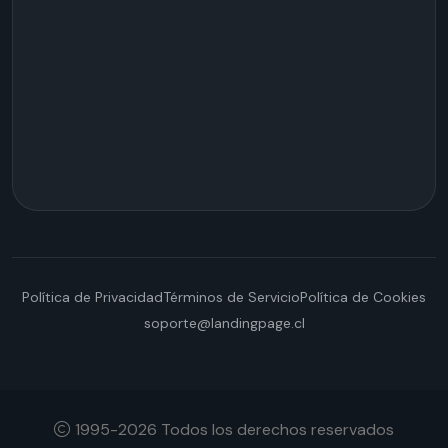
Servicios de Tráfico
Publicidad en Buscadores
Redes Sociales
Remarketing
SEO
Contenidos
Email Marketing
Política de Privacidad
Términos de Servicio
Política de Cookies
soporte@landingpage.cl
1995-2026 Todos los derechos reservados