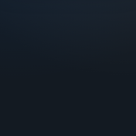
+56 9 7779 1393
ventas@landingpage.cl
Av. Presidente Kennedy 7440,
Vitacura