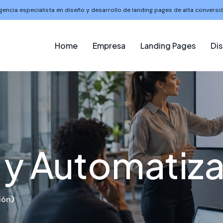
gencia especialista en diseño y desarrollo de landing pages de alta conversió
Home
Empresa
Landing Pages
Di
 y Automatiz
ión