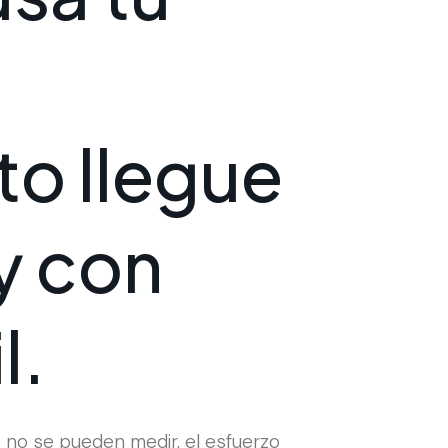
t
o
l
l
e
g
u
e
y
c
o
n
i
l
.
o no se pueden medir, el esfuerzo