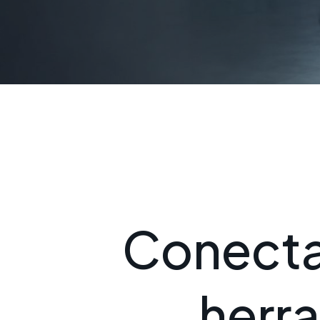
C
o
n
e
c
t
h
e
r
r
a