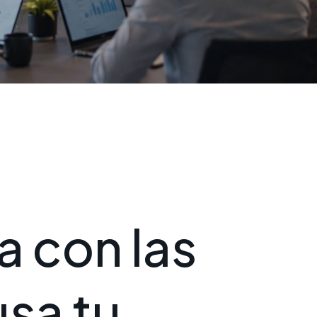
a
c
o
n
l
a
s
u
s
a
t
u