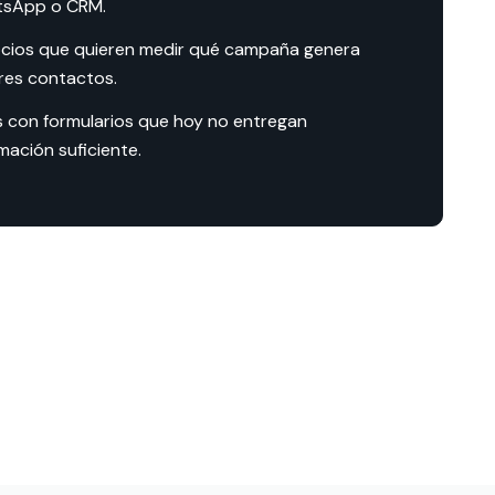
sApp o CRM.
cios que quieren medir qué campaña genera
res contactos.
os con formularios que hoy no entregan
mación suficiente.