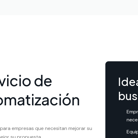
vicio de
Ide
bus
tomatización
Empr
nece
 para empresas que necesitan mejorar su
Equi
ejor su propuesta.