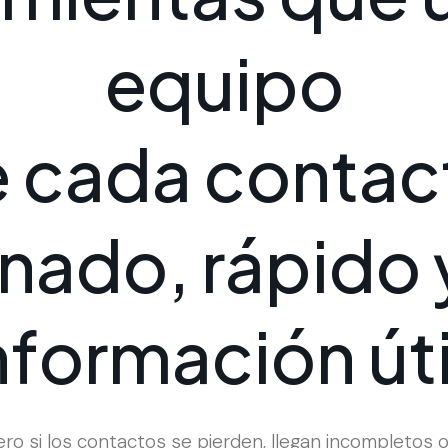
e
q
u
i
p
o
e
c
a
d
a
c
o
n
t
a
c
n
a
d
o
,
r
á
p
i
d
o
n
f
o
r
m
a
c
i
ó
n
ú
t
ro si los contactos se pierden, llegan incompletos 