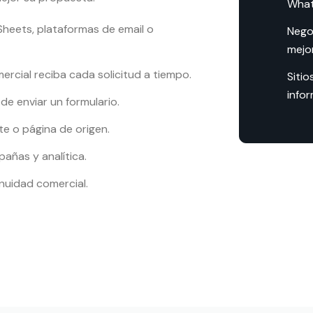
What
heets, plataformas de email o
Nego
mejo
rcial reciba cada solicitud a tiempo.
Siti
infor
e enviar un formulario.
te o página de origen.
añas y analítica.
inuidad comercial.