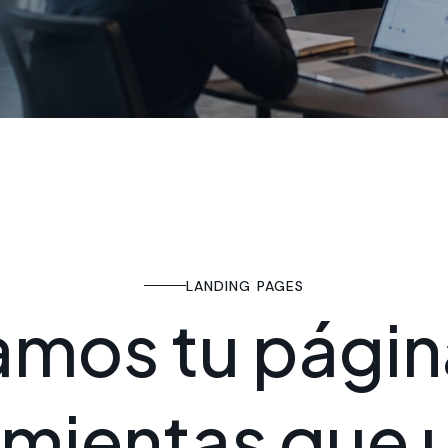
LANDING PAGES
a
m
o
s
t
u
p
á
g
i
n
m
i
e
n
t
a
s
q
u
e