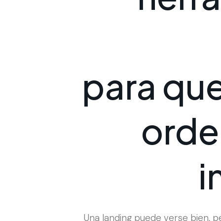
p
a
r
a
q
u
o
r
d
e
i
Una landing puede verse bien, pe