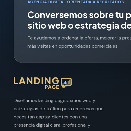
AGENCIA DIGITAL ORIENTADA A RESULTADOS
C
o
n
v
e
r
s
e
m
o
s
s
o
b
r
e
t
u
s
i
t
i
o
w
e
b
o
e
s
t
r
a
t
e
g
i
a
d
Te ayudamos a ordenar la oferta, mejorar la pr
más visitas en oportunidades comerciales.
Diseñamos landing pages, sitios web y
estrategias de tráfico para empresas que
necesitan captar clientes con una
presencia digital clara, profesional y