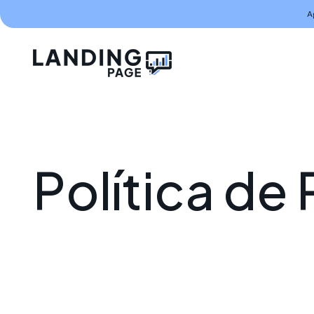
A
P
o
l
í
t
i
c
a
d
e