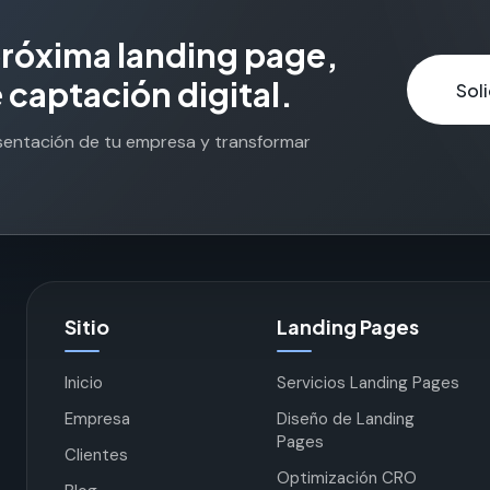
p
r
ó
x
i
m
a
l
a
n
d
i
n
g
p
a
g
e
,
e
c
a
p
t
a
c
i
ó
n
d
i
g
i
t
a
l
.
Sol
esentación de tu empresa y transformar
Sitio
Landing Pages
Inicio
Servicios Landing Pages
Empresa
Diseño de Landing
Pages
Clientes
Optimización CRO