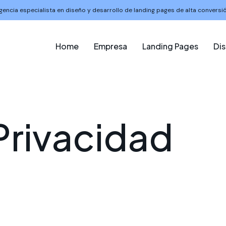
gencia especialista en diseño y desarrollo de landing pages de alta conversió
Home
Empresa
Landing Pages
Di
P
r
i
v
a
c
i
d
a
d