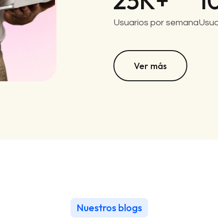
25
K+
1
Usuarios por semana
Usua
Ver más
Ver más
Nuestros blogs