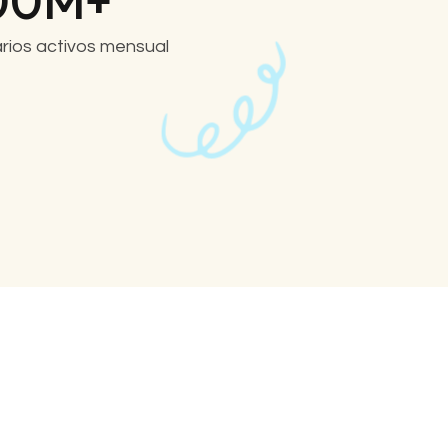
00
M+
rios activos mensual