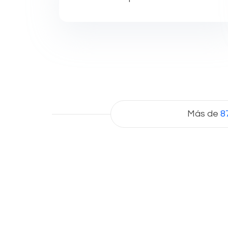
completa gestión de campañas
publicitarias en búsqueda,
Youtube, Gmail y redes de Google
Ads.
Más de
8