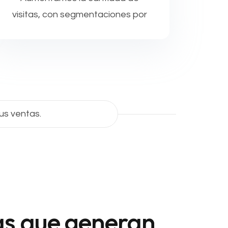
visitas, con segmentaciones por
intereses, demografía, productos,
carritos abandonados de tu e-
commerce y otras.
us ventas.
as que
generan