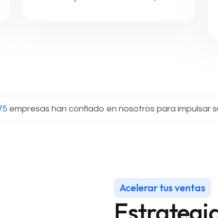
potenciando el posicionamiento
SEO en Google para que logres las
primeras posiciones de la
búsqueda.
75
empresas han confiado en nosotros para impulsar s
Acelerar tus ventas
Estrategi