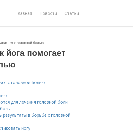
Главная
Новости
Статьи
равиться с головной болью
к йога помогает
олью
ться с головной болью
лью
уются для лечения головной боли
 боль
ь результаты в борьбе с головной
ктиковать йогу