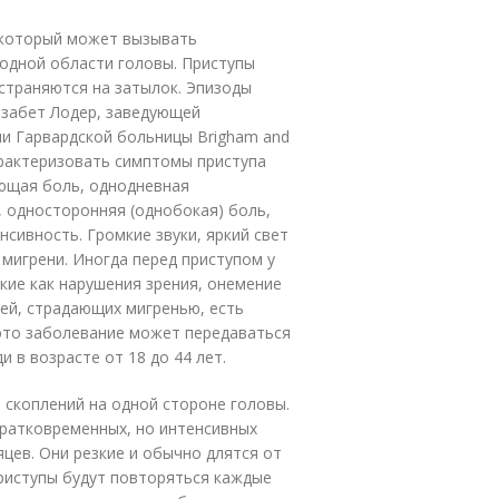
, который может вызывать
одной области головы. Приступы
остраняются на затылок. Эпизоды
изабет Лодер, заведующей
и Гарвардской больницы Brigham and
арактеризовать симптомы приступа
ющая боль, однодневная
 односторонняя (однобокая) боль,
сивность. Громкие звуки, яркий свет
мигрени. Иногда перед приступом у
ие как нарушения зрения, онемение
дей, страдающих мигренью, есть
 это заболевание может передаваться
 в возрасте от 18 до 44 лет.
 скоплений на одной стороне головы.
кратковременных, но интенсивных
яцев. Они резкие и обычно длятся от
приступы будут повторяться каждые