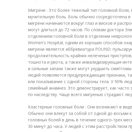
Мигрени : Это более тяжелый тип головной боли
мучительную боль. Боль обычно сосредоточена в 
мигрени начинаются вокруг глаз и висков и распр
могут длиться до 72 часов. По словам доктора Эл
отделением головной боли в отделении неврологи
Women's Hospital, одним из хороших способов ох
мигрени является аббревиатура POUND: пульсиру
продолжительность крайних нелеченых приступов,
тошнота и рвота, а также инвалидизирующая интен
и сильные запахи также могут ухудшить симптомы 
людей появляются предупреждающие признаки, так
или покалывание с одной стороны тела. У 90% лю
семейный анамнез. Это демонстрирует, как часто
по наследству. Чаще всего мигренью страдают люди
Кластерные головные боли : Они возникают в виде
Обычно они влекут за собой от одной до восьми 
головных болей в день в течение одного-трех мес
30 минут до часа. У людей с этим расстройством 