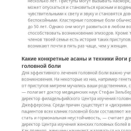
несколько лет. Приступы могут вызывать насморк, 
может опускаться и становиться красным и водян
чувствительными к свету и звуку и становятся д
беспокойными. Кластерные головные боли обычно 
до 50 лет. Однако они могут развиться в любом во
способствовать возникновению эпизодов. Кроме то
членов твоей семьи есть история таких приступов
возникают почти в пять раз чаще, чем у женщин.
Какие конкретные асаны и техники йоги
головной боли
Для эффективного лечения головной боли важно учи
возникновения. На некоторые из них, например генет
от приступов мигрени мучались ваши родственники, ск
— полагает доктор медицинских наук Стефан Зильбе
директор филадельфийского Центра изучения головн
Джефферсона. Среди причин существует и «дискримин
пациентов всех клиник головной боли составляют ж
стать и гормональная неустойчивость, — считает до
директор Центра изучения женских головных болей в
Как правило, женщины начинают жаловаться на голов