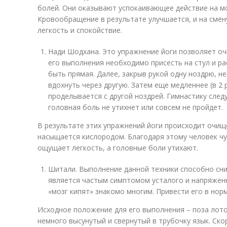
болей. Они оказывают успокаивающее действие на мо
Кровообращение в результате улучшается, и на сме
легкость и спокойствие.
Нади Шодхана. Это упражнение йоги позволяет оч
его выполнения необходимо присесть на стул и ра
быть прямая. Далее, закрыв рукой одну ноздрю, н
вдохнуть через другую. Затем еще медленнее (в 2 
проделывается с другой ноздрей. Гимнастику след
головная боль не утихнет или совсем не пройдет.
В результате этих упражнений йоги происходит очище
насыщается кислородом. Благодаря этому человек чу
ощущает легкость, а головные боли утихают.
Шитали. Выполнение данной техники способно сни
является частым симптомом усталого и напряжен
«мозг кипят» знакомо многим. Привести его в нор
Исходное положение для его выполнения – поза лото
немного высунутый и свернутый в трубочку язык. Ск