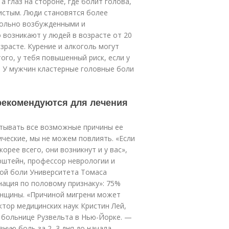
а глаз на стороне, где болит голова,
истым. Люди становятся более
овольно возбужденными и
возникают у людей в возрасте от 20
зрасте. Курение и алкоголь могут
го, у тебя повышенный риск, если у
. У мужчин кластерные головные боли
 рекомендуются для лечения
тывать все возможные причины ее
ические, мы не можем повлиять. «Если
орее всего, они возникнут и у вас»,
рштейн, профессор неврологии и
ой боли Университета Томаса
ация по половому признаку»: 75%
енщины. «Причиной мигрени может
ктор медицинских наук Кристин Лей,
 больнице Рузвельта в Нью-Йорке. —
ную боль за 2–3 дня до начала