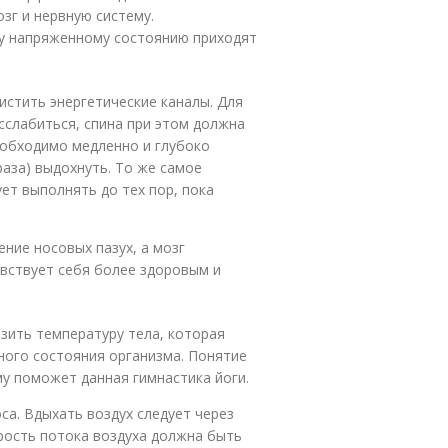
зг и нервную систему.
ну напряженному состоянию приходят
истить энергетические каналы. Для
сслабиться, спина при этом должна
еобходимо медленно и глубоко
раза) выдохнуть. То же самое
ует выполнять до тех пор, пока
ние носовых пазух, а мозг
вствует себя более здоровым и
зить температуру тела, которая
ного состояния организма. Понятие
му поможет данная гимнастика йоги.
са. Вдыхать воздух следует через
орость потока воздуха должна быть