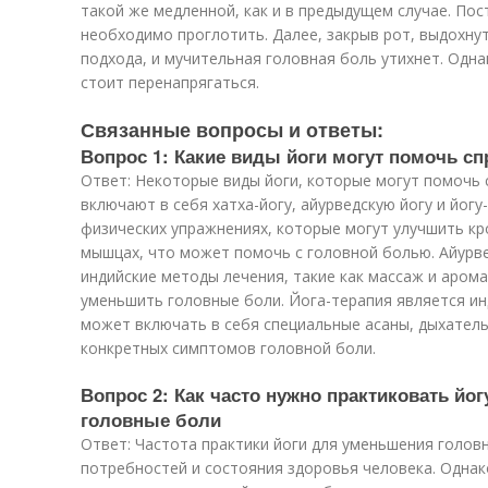
такой же медленной, как и в предыдущем случае. Пос
необходимо проглотить. Далее, закрыв рот, выдохнут
подхода, и мучительная головная боль утихнет. Одна
стоит перенапрягаться.
Связанные вопросы и ответы:
Вопрос 1: Какие виды йоги могут помочь с
Ответ: Некоторые виды йоги, которые могут помочь 
включают в себя хатха-йогу, айурведскую йогу и йогу
физических упражнениях, которые могут улучшить к
мышцах, что может помочь с головной болью. Айурв
индийские методы лечения, такие как массаж и аром
уменьшить головные боли. Йога-терапия является и
может включать в себя специальные асаны, дыхатель
конкретных симптомов головной боли.
Вопрос 2: Как часто нужно практиковать йо
головные боли
Ответ: Частота практики йоги для уменьшения голов
потребностей и состояния здоровья человека. Однак