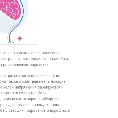
орые часто испытывает население
 мигрень и кластерная головная боль.
спространенных вариантах.
ип, при котором возникает тупое
 Она также может вызывать ноющие
х болей напряжения варьируется и
 лечат эти головные боли
такими как аспирин и ибупрофен.
есс, депрессию, травму головы,
ают у старших подростков и взрослых и