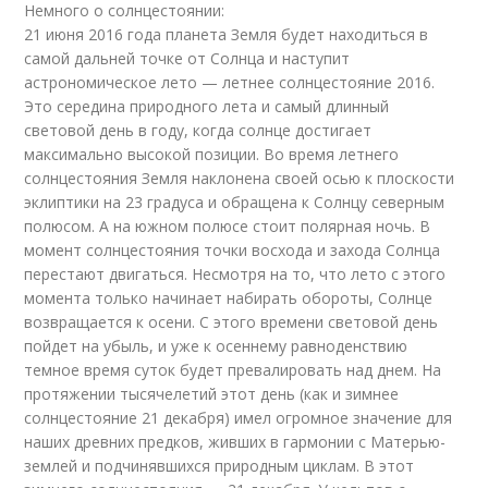
Немного о солнцестоянии:
21 июня 2016 года планета Земля будет находиться в
самой дальней точке от Солнца и наступит
астрономическое лето — летнее солнцестояние 2016.
Это середина природного лета и самый длинный
световой день в году, когда солнце достигает
максимально высокой позиции. Во время летнего
солнцестояния Земля наклонена своей осью к плоскости
эклиптики на 23 градуса и обращена к Солнцу северным
полюсом. А на южном полюсе стоит полярная ночь. В
момент солнцестояния точки восхода и захода Солнца
перестают двигаться. Несмотря на то, что лето с этого
момента только начинает набирать обороты, Солнце
возвращается к осени. С этого времени световой день
пойдет на убыль, и уже к осеннему равноденствию
темное время суток будет превалировать над днем. На
протяжении тысячелетий этот день (как и зимнее
солнцестояние 21 декабря) имел огромное значение для
наших древних предков, живших в гармонии с Матерью-
землей и подчинявшихся природным циклам. В этот