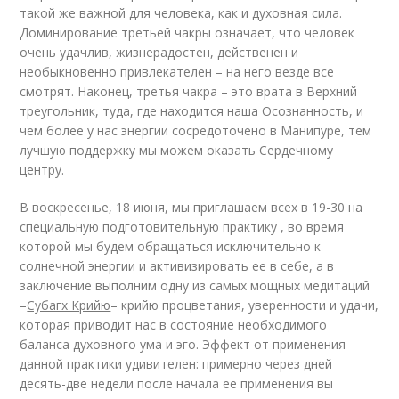
такой же важной для человека, как и духовная сила.
Доминирование третьей чакры означает, что человек
очень удачлив, жизнерадостен, действенен и
необыкновенно привлекателен – на него везде все
смотрят. Наконец, третья чакра – это врата в Верхний
треугольник, туда, где находится наша Осознанность, и
чем более у нас энергии сосредоточено в Манипуре, тем
лучшую поддержку мы можем оказать Сердечному
центру.
В воскресенье, 18 июня, мы приглашаем всех в 19-30 на
специальную подготовительную практику , во время
которой мы будем обращаться исключительно к
солнечной энергии и активизировать ее в себе, а в
заключение выполним одну из самых мощных медитаций
–
Субагх Крийю
– крийю процветания, уверенности и удачи,
которая приводит нас в состояние необходимого
баланса духовного ума и эго. Эффект от применения
данной практики удивителен: примерно через дней
десять-две недели после начала ее применения вы