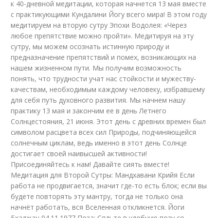
к 40-дневной медитации, которая начнется 13 мая вместе
с практикующими Кундалини Йогу всего мира! В этом году
медитируем на вторую сутру Эпохи Водолея: «Через
любое препятствие можно пройти». Медитируя на эту
сутру, мы можем осознать истинную природу и
предназначение препятствий и помех, возникающих на
нашем жизненном пути. Мы получим возможность
понять, что трудности учат нас стойкости и мужеству-
качествам, необходимым каждому человеку, избравшему
для себя путь духовного развития. Мы начнем нашу
практику 13 мая и закончим ее в день Летнего
Солнцестояния, 21 июня. Этот день с древних времен был
символом расцвета всех сил Природы, подчиняющейся
солнечным циклам, ведь именно в этот день Солнце
достигает своей наивысшей активности!
Присоединяйтесь к нам! Давайте сиять вместе!
Медитация для Второй Сутры: Мандхавани Крийя Если
работа не продвигается, значит где-то есть блок; если вы
будете повторять эту мантру, тогда не только она
начнёт работать, вся Вселенная откликнется. Йоги
Бхаджан 04.11.1977 Поза: Сядьте в удобную позу со