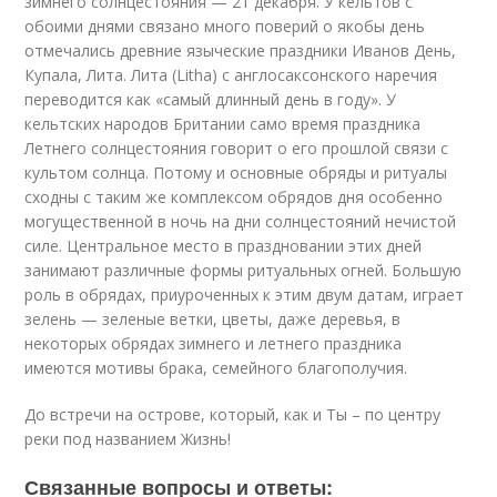
зимнего солнцестояния — 21 декабря. У кельтов с
обоими днями связано много поверий о якобы день
отмечались древние языческие праздники Иванов День,
Купала, Лита. Лита (Litha) с англосаксонского наречия
переводится как «самый длинный день в году». У
кельтских народов Британии само время праздника
Летнего солнцестояния говорит о его прошлой связи с
культом солнца. Потому и основные обряды и ритуалы
сходны с таким же комплексом обрядов дня особенно
могущественной в ночь на дни солнцестояний нечистой
силе. Центральное место в праздновании этих дней
занимают различные формы ритуальных огней. Большую
роль в обрядах, приуроченных к этим двум датам, играет
зелень — зеленые ветки, цветы, даже деревья, в
некоторых обрядах зимнего и летнего праздника
имеются мотивы брака, семейного благополучия.
До встречи на острове, который, как и Ты – по центру
реки под названием Жизнь!
Связанные вопросы и ответы: