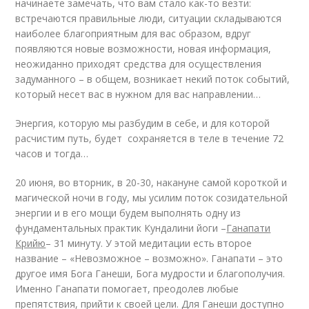
начинаете замечать, что вам стало как-то везти:
встречаются правильные люди, ситуации складываются
наиболее благоприятным для вас образом, вдруг
появляются новые возможности, новая информация,
неожиданно приходят средства для осуществления
задуманного – в общем, возникает некий поток событий,
который несет вас в нужном для вас направлении…
Энергия, которую мы разбудим в себе, и для которой
расчистим путь, будет сохраняется в теле в течение 72
часов и тогда…
20 июня, во вторник, в 20-30, накануне самой короткой и
магической ночи в году, мы усилим поток созидательной
энергии и в его мощи будем выполнять одну из
фундаментальных практик Кундалини йоги –
Ганапати
Крийю
– 31 минуту. У этой медитации есть второе
название – «Невозможное – возможно». Ганапати – это
другое имя Бога Ганеши, Бога мудрости и благополучия.
Именно Ганапати помогает, преодолев любые
препятствия, прийти к своей цели. Для Ганеши доступно