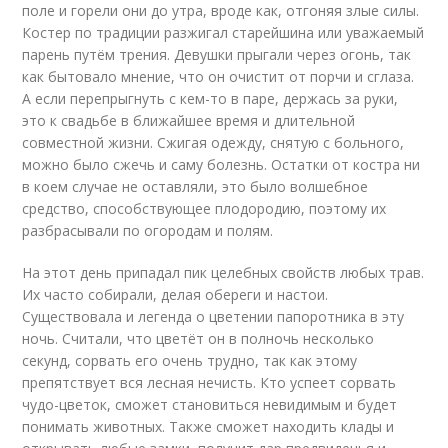
поле и горели они до утра, вроде как, отгоняя злые силы.
Костер по традиции разжигал старейшина или уважаемый
парень путём трения. Девушки прыгали через огонь, так
как бытовало мнение, что он очистит от порчи и сглаза.
А если перепрыгнуть с кем-то в паре, держась за руки,
это к свадьбе в ближайшее время и длительной
совместной жизни. Сжигая одежду, снятую с больного,
можно было сжечь и саму болезнь. Остатки от костра ни
в коем случае не оставляли, это было волшебное
средство, способствующее плодородию, поэтому их
разбрасывали по огородам и полям.
На этот день припадал пик целебных свойств любых трав.
Их часто собирали, делая обереги и настои.
Существовала и легенда о цветении папоротника в эту
ночь. Считали, что цветёт он в полночь несколько
секунд, сорвать его очень трудно, так как этому
препятствует вся лесная нечисть. Кто успеет сорвать
чудо-цветок, сможет становиться невидимым и будет
понимать животных. Также сможет находить клады и