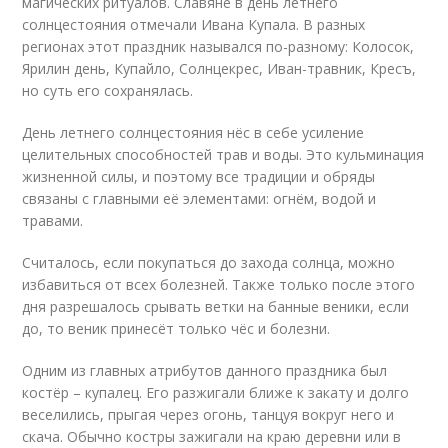
магических ритуалов. Славяне в день летнего
солнцестояния отмечали Ивана Купала. В разных
регионах этот праздник назывался по-разному: Колосок,
Ярилин день, Купайло, Солнцекрес, Иван-травник, Кресъ,
но суть его сохранялась.
День летнего солнцестояния нёс в себе усиление
целительных способностей трав и воды. Это кульминация
жизненной силы, и поэтому все традиции и обряды
связаны с главными её элементами: огнём, водой и
травами.
Считалось, если покупаться до захода солнца, можно
избавиться от всех болезней. Также только после этого
дня разрешалось срывать ветки на банные веники, если
до, то веник принесёт только чёс и болезни.
Одним из главных атрибутов данного праздника был
костёр – купалец. Его разжигали ближе к закату и долго
веселились, прыгая через огонь, танцуя вокруг него и
скача. Обычно костры зажигали на краю деревни или в