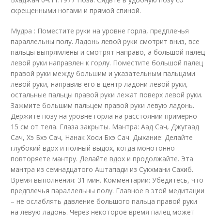
скрещенными ногами и прямой спиной.
Мудра : Поместите руки на уровне горла, предплечья
параллельны полу. Ладонь левой руки смотрит вниз, все
пальцы выпрямлены и смотрят направо, а большой палец
левой руки направлен к горлу. Поместите большой палец
правой руки между большим и указательным пальцами
левой руки, направив его в центр ладони левой руки,
остальные пальцы правой руки лежат поверх левой руки.
Зажмите большим пальцем правой руки левую ладонь.
Держите позу на уровне горла на расстоянии примерно
15 см от тела. Глаза закрыты. Мантра: Аад Сач, Джугаад
Сач, Хэ Бхэ Сач, Нанак Хоси Бхэ Сач. Дыхание: Делайте
глубокий вдох и полный выдох, когда монотонно
повторяете мантру. Делайте вдох и продолжайте. Эта
мантра из семнадцатого Аштапади из Сукхмани Сахиб.
Время выполнения: 31 мин. Комментарии: Убедитесь, что
предплечья параллельны полу. Главное в этой медитации
– не ослаблять давление большого пальца правой руки
на левую ладонь. Через некоторое время палец может