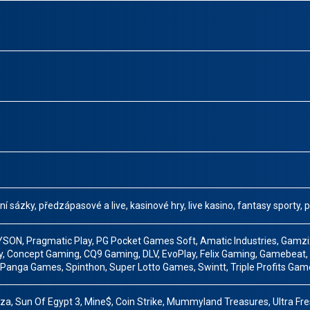
í sázky, předzápasové a live, kasinové hry, live kasino, fantasy sporty, 
ON, Pragmatic Play, PG Pocket Games Soft, Amatic Industries, Gamzix,
ay, Concept Gaming, CQ9 Gaming, DLV, EvoPlay, Felix Gaming, Gamebea
 Panga Games, Spinthon, Super Lotto Games, Swintt, Triple Profits Gam
za, Sun Of Egypt 3, Mine$, Coin Strike, Mummyland Treasures, Ultra F