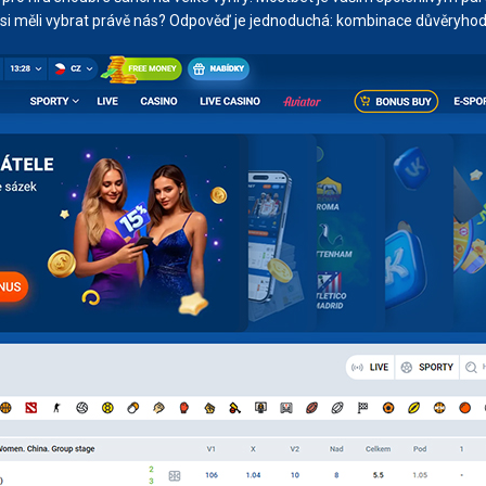
 si měli vybrat právě nás? Odpověď je jednoduchá: kombinace důvěryhodn