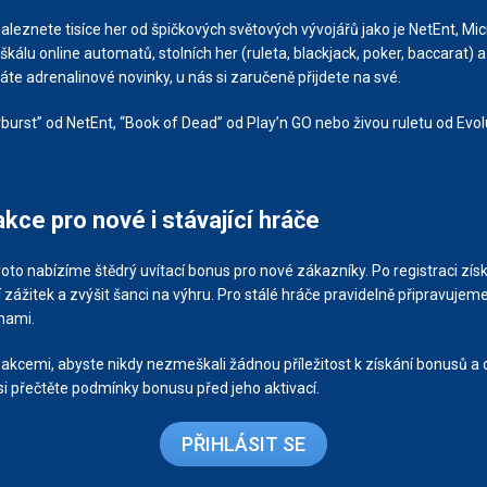
leznete tisíce her od špičkových světových vývojářů jako je NetEnt, Mi
lu online automatů, stolních her (ruleta, blackjack, poker, baccarat) a 
te adrenalinové novinky, u nás si zaručeně přijdete na své.
rburst” od NetEnt, “Book of Dead” od Play’n GO nebo živou ruletu od Ev
kce pro nové i stávající hráče
oto nabízíme štědrý uvítací bonus pro nové zákazníky. Po registraci zí
í zážitek a zvýšit šanci na výhru. Pro stálé hráče pravidelně připravuje
nami.
akcemi, abyste nikdy nezmeškali žádnou příležitost k získání bonusů a da
 si přečtěte podmínky bonusu před jeho aktivací.
PŘIHLÁSIT SE