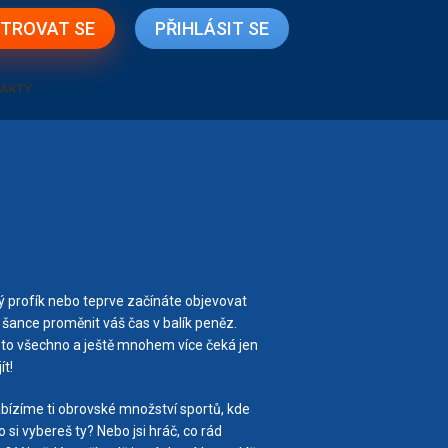
TROVAT SE
PŘIHLÁSIT SE
AKTY
ný profík nebo teprve začínáte objevovat
šance proměnit váš čas v balík peněz.
i – to všechno a ještě mnohem více čeká jen
t!
abízíme ti obrovské množství sportů, kde
 si vybereš ty? Nebo jsi hráč, co rád