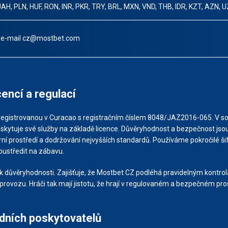
AH, PLN, HUF, RON, INR, PKR, TRY, BRL, MXN, VND, THB, IDR, KZT, AZN, 
a e-mail cz@mostbet.com
encí a regulací
registrovanou v Curacao s registračním číslem 8048/JAZ2016-065. V sou
skytuje své služby na základě licence. Důvěryhodnost a bezpečnost jsou p
ní prostředí a dodržování nejvyšších standardů. Používáme pokročilé šif
soustředit na zábavu.
k důvěryhodnosti. Zajišťuje, že Mostbet CZ podléhá pravidelným kontrol
provozu. Hráči tak mají jistotu, že hrají v regulovaném a bezpečném pros
dních poskytovatelů