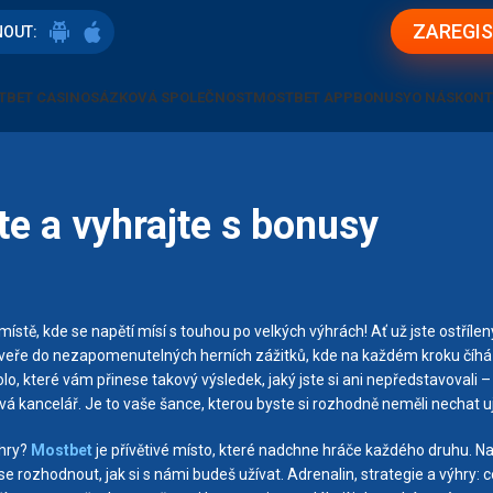
ZAREGIS
OUT:
TBET CASINO
SÁZKOVÁ SPOLEČNOST
MOSTBET APP
BONUSY
O NÁS
KONT
te a vyhrajte s bonusy
místě, kde se napětí mísí s touhou po velkých výhrách! Ať už jste ostříle
dveře do nezapomenutelných herních zážitků, kde na každém kroku číhá 
 kolo, které vám přinese takový výsledek, jaký jste si ani nepředstavoval
á kancelář. Je to vaše šance, kterou byste si rozhodně neměli nechat ují
 hry?
Mostbet
je přívětivé místo, které nadchne hráče každého druhu. N
e rozhodnout, jak si s námi budeš užívat. Adrenalin, strategie a výhry: co