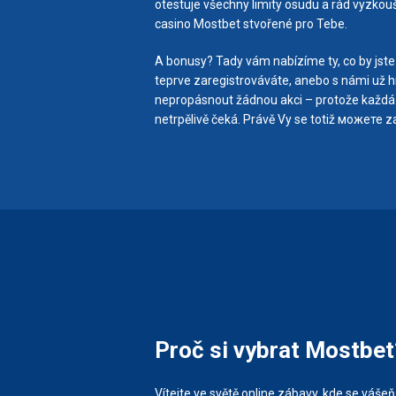
otestuje všechny limity osudu a rád vyzkou
casino Mostbet stvořené pro Tebe.
A bonusy? Tady vám nabízíme ty, co by jste 
teprve zaregistrováváte, anebo s námi už hr
nepropásnout žádnou akci – protože každá 
netrpělivě čeká. Právě Vy se totiž можете za
Proč si vybrat Mostbet
Vítejte ve světě online zábavy, kde se váše