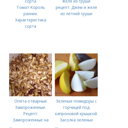
Желе из груши
рецепт
Томат Король
рецепт. Джем и желе
ранних.
из летней груши
Характеристика
сорта
Опята отварные
Зеленые помидоры с
Замороженные.
горчицей под
Рецепт:
капроновой крышкой.
Замороженные на
Засолка зеленых
зиму грибы - опята
помидор холодным