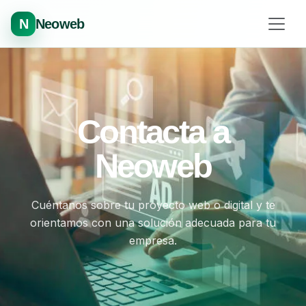
N
Neoweb
Contacta a
Neoweb
Cuéntanos sobre tu proyecto web o digital y te
orientamos con una solución adecuada para tu
empresa.