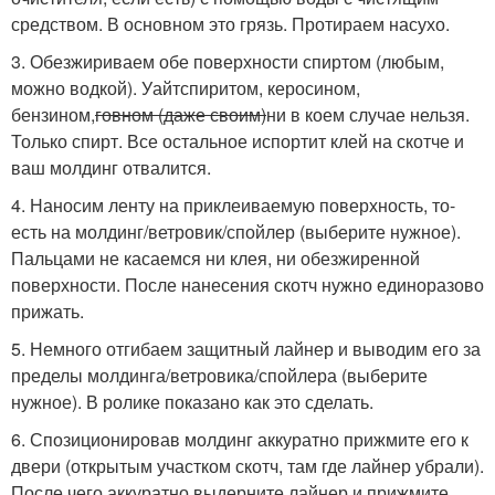
средством. В основном это грязь. Протираем насухо.
3. Обезжириваем обе поверхности спиртом (любым,
можно водкой). Уайтспиритом, керосином,
бензином,
говном (даже своим)
ни в коем случае нельзя.
Только спирт. Все остальное испортит клей на скотче и
ваш молдинг отвалится.
4. Наносим ленту на приклеиваемую поверхность, то-
есть на молдинг/ветровик/спойлер (выберите нужное).
Пальцами не касаемся ни клея, ни обезжиренной
поверхности. После нанесения скотч нужно единоразово
прижать.
5. Немного отгибаем защитный лайнер и выводим его за
пределы молдинга/ветровика/спойлера (выберите
нужное). В ролике показано как это сделать.
6. Спозиционировав молдинг аккуратно прижмите его к
двери (открытым участком скотч, там где лайнер убрали).
После чего аккуратно выдерните лайнер и прижмите