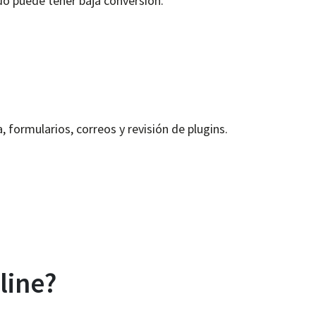
do puede tener baja conversión.
 formularios, correos y revisión de plugins.
line?