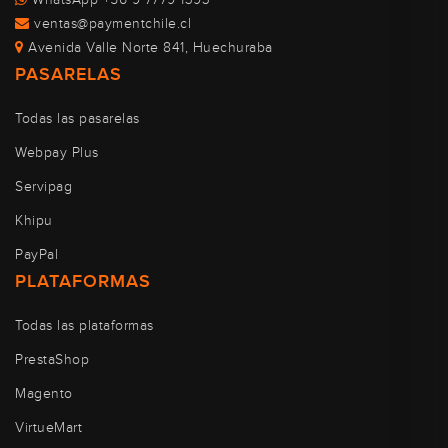
ventas@paymentchile.cl
Avenida Valle Norte 841, Huechuraba
PASARELAS
Todas las pasarelas
Webpay Plus
Servipag
Khipu
PayPal
PLATAFORMAS
Todas las plataformas
PrestaShop
Magento
VirtueMart