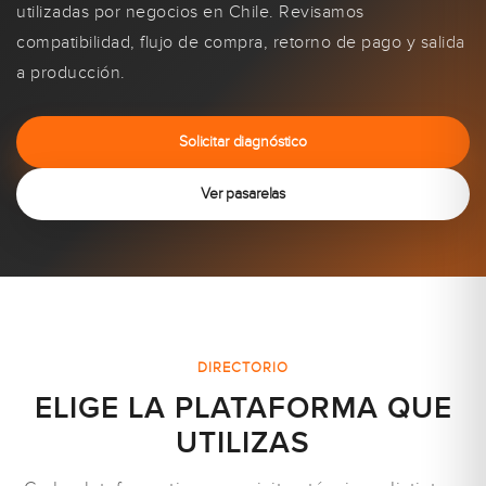
utilizadas por negocios en Chile. Revisamos
compatibilidad, flujo de compra, retorno de pago y salida
a producción.
Solicitar diagnóstico
Ver pasarelas
DIRECTORIO
ELIGE LA PLATAFORMA QUE
UTILIZAS