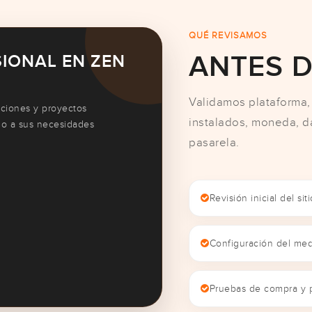
QUÉ REVISAMOS
ANTES D
IONAL EN ZEN
Validamos plataforma, 
aciones y proyectos
instalados, moneda, d
go a sus necesidades
pasarela.
Revisión inicial del sit
Configuración del me
Pruebas de compra y 