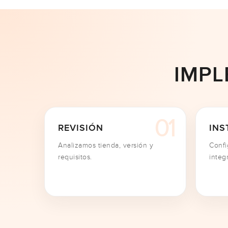
IMPL
REVISIÓN
INS
Analizamos tienda, versión y
Conf
requisitos.
integ