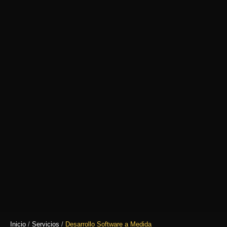
Inicio
/
Servicios
/
Desarrollo Software a Medida