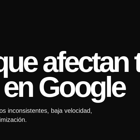
que afectan 
 en Google
s inconsistentes, baja velocidad,
imización.