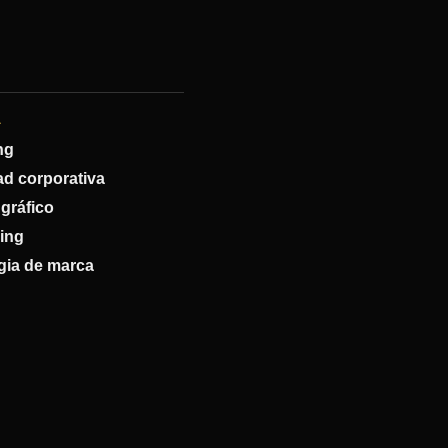
A
ng
ad corporativa
gráfico
ing
gia de marca