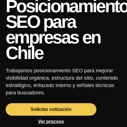
Posicionamient
SEO para
empresas en
Chile
Trabajamos posicionamiento SEO para mejorar
visibilidad orgánica, estructura del sitio, contenido
estratégico, enlazado interno y señales técnicas
para buscadores.
Solicitar cotización
Ver proceso