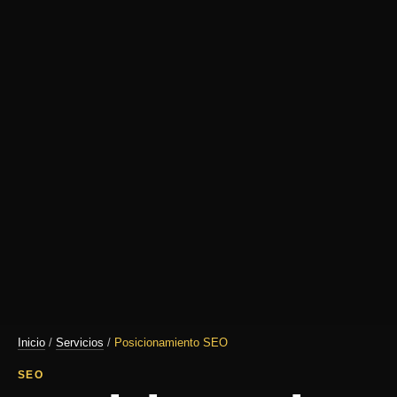
Inicio
/
Servicios
/
Posicionamiento SEO
SEO