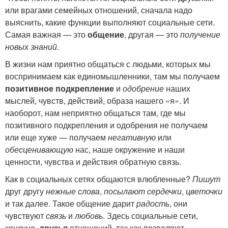
или врагами семейных отношений, сначала надо
выяснить, какие функции выполняют социальные сети.
Самая важная — это
общение
, другая — это
получение
новых знаний
.
В жизни нам приятно общаться с людьми, которых мы
воспринимаем как единомышленники, там мы получаем
позитивное подкрепление
и
одобрение
наших
мыслей, чувств, действий, образа нашего «я». И
наоборот, нам неприятно общаться там, где мы
позитивного подкрепления и одобрения не получаем
или еще хуже — получаем
негативную
или
обесценивающую
нас, наше окружение и наши
ценности, чувства и действия обратную связь.
Как в социальных сетях общаются влюбленные?
Пишут
друг другу
нежные слова
,
посылают
сердечки
,
цветочки
и так далее. Такое общение дарит
радость
, они
чувствуют
связь
и
любовь
. Здесь социальные сети,
конечно,
друзья
отношений, так как позволяют