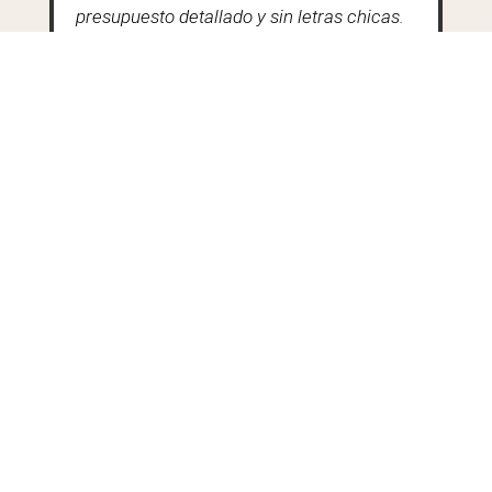
presupuesto detallado y sin letras chicas.
Tu nombre
Tu correo electrónico
Celular