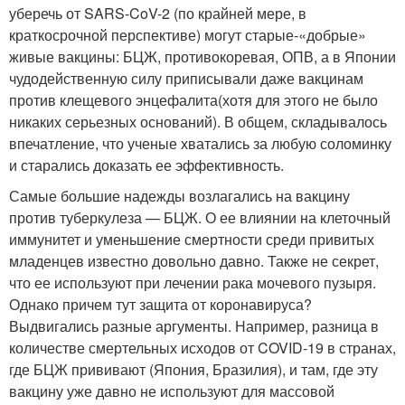
уберечь от SARS-CoV-2 (по крайней мере, в
краткосрочной перспективе) могут старые-«добрые»
живые вакцины: БЦЖ, противокоревая, ОПВ, а в Японии
чудодейственную силу приписывали даже вакцинам
против клещевого энцефалита(хотя для этого не было
никаких серьезных оснований). В общем, складывалось
впечатление, что ученые хватались за любую соломинку
и старались доказать ее эффективность.
Самые большие надежды возлагались на вакцину
против туберкулеза — БЦЖ. О ее влиянии на клеточный
иммунитет и уменьшение смертности среди привитых
младенцев известно довольно давно. Также не секрет,
что ее используют при лечении рака мочевого пузыря.
Однако причем тут защита от коронавируса?
Выдвигались разные аргументы. Например, разница в
количестве смертельных исходов от COVID-19 в странах,
где БЦЖ прививают (Япония, Бразилия), и там, где эту
вакцину уже давно не используют для массовой