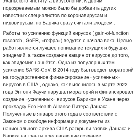
Уханьского института вирусологии. К двоим
подозреваемым можно было бы добавить других
известных специалистов по коронавирусам и
нидовирусам, но Барика сразу считали злодеем .
Работы по усилению функций вирусов ( gain-of-function
research , GoFR, «гофра») ведутся с начала века. Целью
работ является лучшее понимание текущих и будущих
эпидемий, а также создание вакцин от вирусов до того,
как эпидемия начнётся. Одна из популярных тем –
усиление SARS-CoV. В 2014 году был введён мораторий
на государственное финансирование «усиленных»
вирусов в США , однако, как выяснилось в марте 2022
года Энтони Фаучи нарушал мораторий и финансировал
создание «усиленных» вирусов Бариком в Ухане через
прокладку Eco Health Alliance Питера Дашака .
Полученные в январе этого года в соответствии с
Законом о свободе информации документы из
национального архива США раскрыли заявки Дашака и
Барика на гранты предлагающие создание