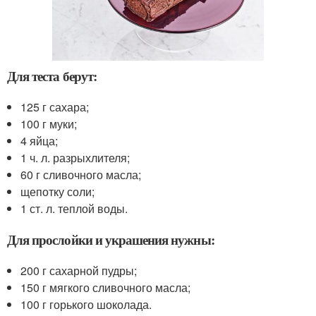
Для теста берут:
125 г сахара;
100 г муки;
4 яйца;
1 ч. л. разрыхлителя;
60 г сливочного масла;
щепотку соли;
1 ст. л. теплой воды.
Для прослойки и украшения нужны:
200 г сахарной пудры;
150 г мягкого сливочного масла;
100 г горького шоколада.