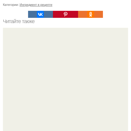
Категории:
Ингредиент в рецепте
Читайте также
Как замариновать лук для винегрета. Маринованный лук.
Это очень вкусный маринованный лук, подходит к
салатам (винегрет, квашенная капуста и. т. д), шашлыку,
первым блюдам, грибам.