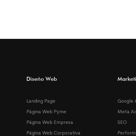
Diseño Web
Marketi
Landing Page
Google 
Página Web Pyme
Meta A
Página Web Empresa
SEO
Página Web Corporativa
Perfor