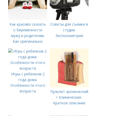
беременна или нет?
Как красиво сказать
Советы для съемки в
о беременности
студии.
мужу и родителям.
Экспонометрия
Как оригинально
сообщить о
беременности мужу и
родителям: 36 идей-
сюрпризов
Игры с ребенком 2
года дома.
Особенности этого
возраста
Пульпит хронический
> Клинические..
Краткое описание