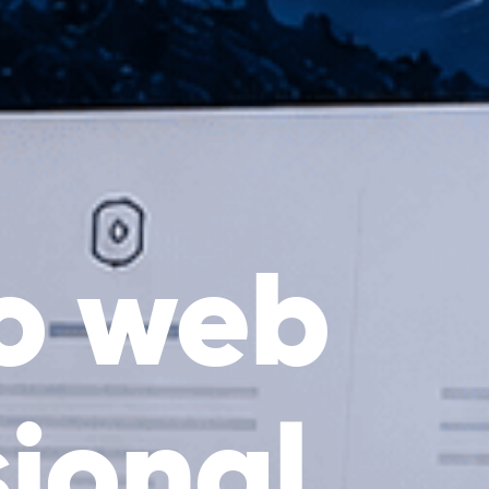
o web
sional