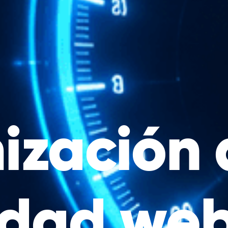
ización 
idad we