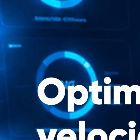
Optim
veloc